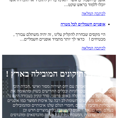
יוכלו ללמוד בראש שקט…
לכתבה המלאה
אופניים חשמליים לכל מטרה
היי מקסים שבחרת להקליק עלינו , זה יהיה משתלם עבורך ,
מבטיחים ! כדאי לך יותר מתמיד אופניים חשמליים…
לכתבה המלאה
מעבדת התיקונים המובילה בארץ !
מעבדה מקצועית ואמינה עם יחס ושירות מסור ואישי ,חברת הובי
ניטרו משתמשת בטכנולוגיות ובכלים החדישים בשוק ומתאימה את
הטיפול לכל בעיה או תקלה באופן פרטני. סדר ונקיון בעבודה הינם נר
לרגלינו, ואנו משקיעים תשומת לב רבה על איכות המוצר כמו אופניים
חשמליות ורכיביו השונים ,חומרי הגלם שלנו איכותיים ומהמובילים
בעולם ,כמו כן ,אנו דואגים להתעדכן בליין מוצרים חדש וכן
בטכנולוגיה עדכנית ,המעבדה מורכבת מצוות מהנדסאים ומהנדסים