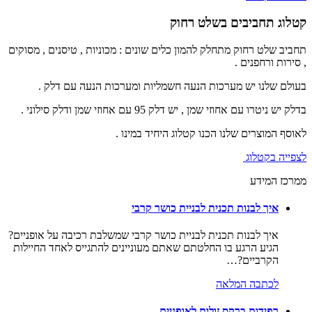
קטלוג תחביבים בשלט רחוק
תחביב שלט רחוק מתחלק להמון כלים שונים : מכוניות , טיסנים , מסוקים
, סירות ורחפנים .
בעולם שלנו יש מערכות הנעה חשמליות ומערכות הנעה עם דלק .
בדלק יש ניטרו עם אחוזי שמן , יש דלק 95 עם אחוזי שמן ודלק סילוני .
לאוסף המוצרים שלנו הכנו קטלוג היחיד במינו .
לצפייה בקטלוג
ממרכז המידע
איך לבנות תכנית לבניית כושר קרבי
איך לבנות תכנית לבניית כושר קרבי שמשלבת רכיבה על אופניים?
הגיע הרגע בו החלטתם שאתם מעוניינים להתגייס לאחד החיילות
הקרביים?…
לכתבה המלאה
רפידות ברקס זולות לאופניים