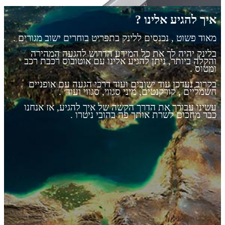
איך להגיע אלינו ?
מאוד פשוט , נכנסים ללינק בתפריט בוחרים ישוב מגורים .
בלינק יהיה לך את כל המידע הדרוש להגעה המהירה
והקלה ביותר, ניתן להגיע אלינו עם אוטובוס רכבת רכב
ומטוס .
בקרוב נעדכן עוד ישובים ועוד דרכי הגעה עם
אופניים
חשמליים
, קורקנטים, מיני סגווי, סגווי ועוד׳ .
עשינו עבורך את הדרך הקשה של איך להגיע, אז אנחנו
כבר מחכים לשרת אותך פה בהובי ניטרו .