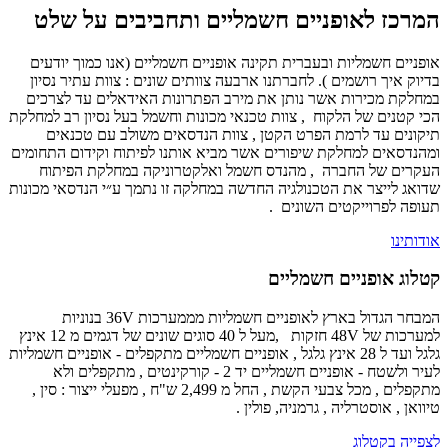
המרכז לאופניים חשמליים ותחביבים על שלט
אופניים חשמליות ובעברית תקינה אופניים חשמליים (אנו כמוך יודעים
בדיוק איך רושמים ). לחברתנו ארבעה צוותים שונים : צוות עתיר נסיון
במחלקת מכירות אשר נותן את מירב הפתרונות האידאלים עד לצרכים
הכי קטנים של הלקוח , צוות טכנאי מכונות וחשמל בעל נסיון רב למחלקת
תיקונים עד לרמת הפרט הקטן , צוות הנדסאים משולב עם טכנאים
ומהנדסאים למחלקת שיפורים אשר מביא אותנו לפיתוח וקידום התחומים
העקרים של החברה , מהנדס חשמל ואלקטרוניקה במחלקת הפיתוח
שדואג לייצר את הטכנולגיה החדשה במחלקה זו נתמך ע״י הנדסאי מכונות
תעופה לפרוייקטים השונים .
אודותינו
קטלוג אופניים חשמליים
המבחר הגדול בארץ ל
אופניים חשמליות
מממערכות 36V בנוניות
למערכות של 48V חזקות ,מעל ל 40 סוגים שונים של דגמים מ 12 אינץ
גלגל ועד ל 28 אינץ גלגל ,
אופניים חשמליים מתקפלים - אופניים חשמליות
לעיר ולשטח - אופניים חשמליים יד 2 - קורקינטים
,
מתקפלים ולא
מתקפלים , מכל צבעי הקשת
, החל מ 2,499 ש"ח
, מפעלי ייצור : סין ,
טיוואן , אוסטרליה , גרמניה, פולין .
לצפייה בקטלוג