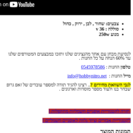
צבעים: שחור , לבן , ירוק , כחול
סוללה : 36 v
מנוע 250w
לנסיעת מבחן עם אחד מהנציגים שלנו ותזכו במבצעים המטורפים שלנו
עד 60% הנחה על כל החנות .
טלפון
החנות :
0545978586
מייל
החנות :
info@hobbynitro.net
לגבי השוואת מחירים ?
.. רצינו להגיד תודה למספר עובדים של זאפ גרופ
שבחר בנו ולעוד מספר מוסדות וארגונים .
חזרה לקטגוריית אופניים חשמליות מתקפלות !
לקטגוריית אבזרים וציוד נלווה לאופניים חשמליים !
תמונות המוצר