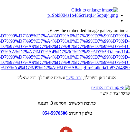
View the embedded image gallery online at:
ro.net/%D7%90%D7%95%D7%A4%D7%A0%D7%99%D7%99%D7%9D-
D7%90%D7%95%D7%A4%D7%A0%D7%99%D7%99%D7%9D-
D7%97%D7%A9%D7%9E%D7%9C%D7%99%D7%99%D7%9D-
7%AA%D7%A7%D7%A4%D7%9C%D7%99%D7%9D/item/114-
D7%90%D7%95%D7%A4%D7%A0%D7%99%D7%99%D7%9D-
D7%97%D7%A9%D7%9E%D7%9C%D7%99%D7%99%D7%9D-
%D7%A4%D7%99%D7%A9%D7%A8#sigProGalleria1b837d4880
אנחנו כאן בשבילך,
צור קשר
ונשמח לעזור לך בכל שאלה!
פרטי יצירת קשר
כתובת ראשית: הסדנא 3, רעננה
טלפון החנות:
054-5978586