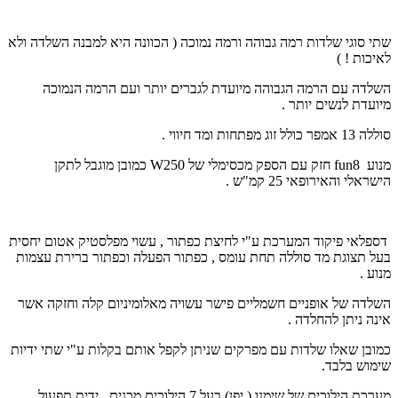
שתי סוגי שלדות רמה גבוהה ורמה נמוכה ( הכוונה היא למבנה השלדה ולא
לאיכות ! )
השלדה עם הרמה הגבוהה מיועדת לגברים יותר ועם הרמה הנמוכה
מיועדת לנשים יותר .
סוללה 13 אמפר כולל זוג מפתחות ומד חיווי .
מנוע
fun8
חזק עם הספק מכסימלי של 250
W
כמובן מוגבל לתקן
הישראלי והאירופאי 25 קמ"ש .
דספלאי פיקוד המערכת ע"י לחיצת כפתור , עשוי מפלסטיק אטום יחסית
בעל תצוגת מד סוללה תחת עומס , כפתור הפעלה וכפתור ברירת עצמות
מנוע .
השלדה של אופניים חשמליים פישר עשויה מאלומיניום קלה וחזקה אשר
אינה ניתן להחלדה .
כמובן שאלו שלדות עם מפרקים שניתן לקפל אותם בקלות ע"י שתי ידיות
שימוש בלבד.
מערכת הילוכים של שימנו ( יפן) בעל 7 הילוכים מכנים , ידית תפעול