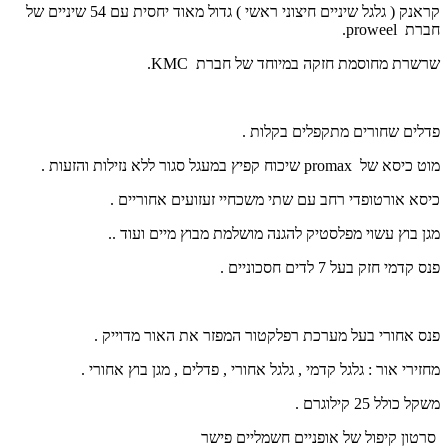
קראנק ( גלגל שיניים חיצוני ראשי ) גדול מאוד יחסית עם 54 שיניים של
חברת
proweel
.
שרשרת מחוסמת חזקה במיוחד של חברת
KMC
.
פדלים שחורים מתקפלים בקלות .
מוט כיסא של
promax
שיכוח קפיץ במעגל סגור ללא נזילות והזעות .
כיסא אורטופדי רחב עם שתי משכחיי זעזועים אחוריים .
מגן בוץ עשוי מפלסטיק להגנה מושלמת מבוץ מיים ועוד ..
פנס קדמי חזק בעל 7 לדים חסכוניים .
פנס אחורי בעל מערכת רפלקטור המפזר את האור מדוייק .
מחזירי אור : גלגל קדמי , גלגל אחורי , פדלים , מגן בוץ אחורי .
משקל כולל 25 קילוגרם .
סרטון קיפול של אופניים חשמליים פישר