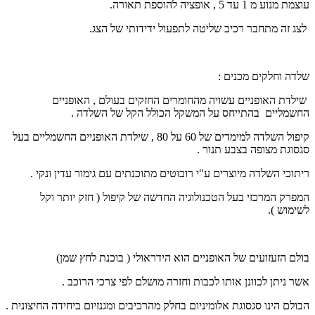
עוצמת מנוע מ 1 עד 5 , אופציה להוספת תאורה.
לצג זה מתחבר רכיב שליטה לתפעול ידידותי של הצג.
שלדה וחלקים מכנים :
שילדת האופניים עשויה מהחומרים החזקים בעולם , האופניים
החשמליים בהתייחס על המשקל הכולל הקל של השלדה .
קיפול השלדה למימדים של 60 על 80 , שילדת האופניים החשמליים בעל
סגסוגת מצופה בצבע תנור .
ריתוכי השלדה מיוצרים ע"י רובוטים מתוכנתים עם גימור עדין ונקי .
המפרק המרכזי בעל הטכנולוגיה החדשה של קיפול ( חזק יותר וקל
לשימוש ).
בולם הזעזועים של האופניים הוא הידראולי ( בוכנת לחץ שמן)
אשר ניתן לכוונן אותו לכבות וחזרה מושלם לפי צרכי הרוכב .
הבולם הינו סגסוגת אלומיניום בחלק מהרכיבים ומגנזיום ביחידה החיצונית .