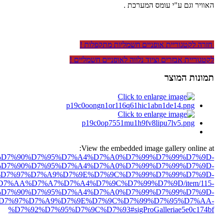
האוויר וגם ע"י עומס המערכת .
חזרה לקטגוריית אופניים חשמליות מתקפלות !
לקטגוריית אבזרים וציוד נלווה לאופניים חשמליים !
תמונות המוצר
View the embedded image gallery online at:
ro.net/%D7%90%D7%95%D7%A4%D7%A0%D7%99%D7%99%D7%9D-
D7%90%D7%95%D7%A4%D7%A0%D7%99%D7%99%D7%9D-
D7%97%D7%A9%D7%9E%D7%9C%D7%99%D7%99%D7%9D-
7%AA%D7%A7%D7%A4%D7%9C%D7%99%D7%9D/item/115-
D7%90%D7%95%D7%A4%D7%A0%D7%99%D7%99%D7%9D-
D7%97%D7%A9%D7%9E%D7%9C%D7%99%D7%95%D7%AA-
%D7%92%D7%95%D7%9C%D7%93#sigProGalleriae5e0c174bf