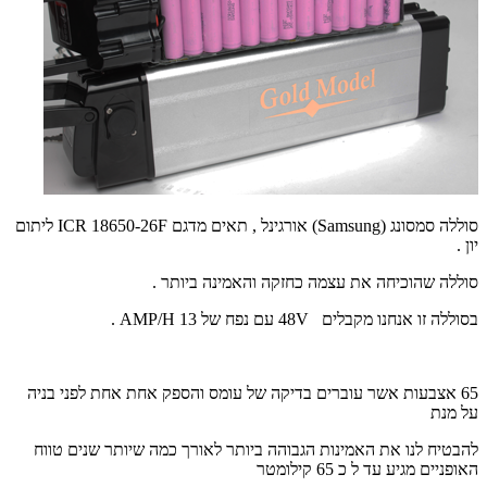
סוללה סמסונג (
Samsung
) אורגינל , תאים מדגם
ICR 18650-26F
ליתום
יון .
סוללה שהוכיחה את עצמה כחזקה והאמינה ביותר .
בסוללה זו אנחנו מקבלים
48V
עם נפח של 13
AMP/H
.
65 אצבעות אשר עוברים בדיקה של עומס והספק אחת אחת לפני בניה
על מנת
להבטיח לנו את האמינות הגבוהה ביותר לאורך כמה שיותר שנים טווח
האופניים מגיע עד ל כ 65 קילומטר