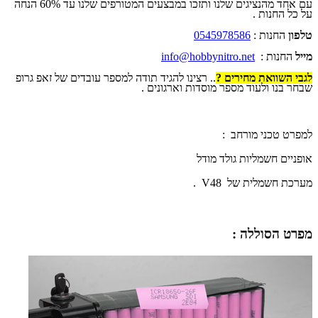
עם אחד מהנציגים שלנו ותזכו במבצעים המטורפים שלנו עד 60% הנחה
על כל החנות .
טלפון
החנות :
0545978586
מייל
החנות :
info@hobbynitro.net
לגבי השוואת מחירים ?
.. רצינו להגיד תודה למספר עובדים של זאפ גרופ
שבחר בנו ולעוד מספר מוסדות וארגונים .
למפרט טכני מורחב :
אופניים חשמליות גולד מודל
מערכת חשמלית של 48
V
.
מפרט הסוללה :