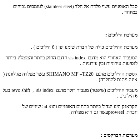
סבל האופניים עשוי פלדת אל חלד (
stainless steel
) לעומסים גבוהים
במיוחד .
מערכת הילוכים :
מערכת ההילוכים כולה של חברת שימנו יפן ( 6 הילוכים ) .
המעביר האחורי הוא מדגם
sis index
הדגם החזק ביותר והמומלץ ביותר
לנסיעות עירוניות ובין עירוניות .
קסטת ההילוכים מדגם
SHIMANO MF –TZ20
עשוי מפלדה מגולוונת (
אינה ניתנת להחלדה) .
מעביר ההילוכים (שיפטר) מעביר רולר מדגם
sis index
,
revo shift
בעל
6 הילוכים .
הקראנק הינו הגדול ביותר בתחום האופניים והוא 54 שיניים של
חברת
proweel
עשוי גם הוא מפלדה .
מערכות הברקסים :