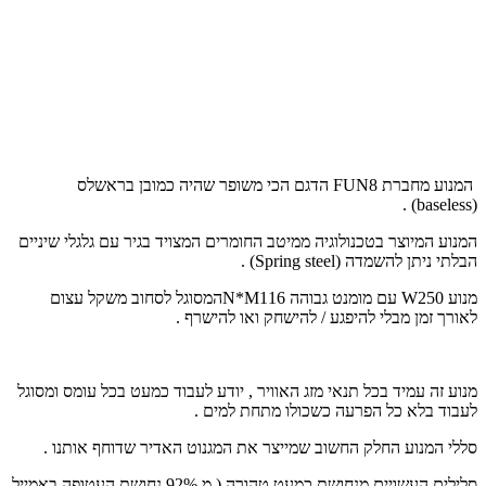
המנוע מחברת 8
FUN
הדגם הכי משופר שהיה כמובן בראשלס
.
(baseless
(
המנוע המיוצר בטכנולוגיה ממיטב החומרים המצויד בגיר עם גלגלי שיניים
הבלתי ניתן להשמדה (
Spring steel
) .
מנוע 250
W
עם מומנט גבוהה 116
N*M
המסוגל לסחוב משקל עצום
לאורך זמן מבלי להיפגע / להישחק ואו להישרף .
מנוע זה עמיד בכל תנאי מזג האוויר , יודע לעבוד כמעט בכל עומס ומסוגל
לעבוד בלא כל הפרעה כשכולו מתחת למים .
סללי המנוע החלק החשוב שמייצר את המגנוט האדיר שדוחף אותנו .
סלילים העשויים מנחושת כמעט טהורה ( מ 92% נחושת העטופה באמייל