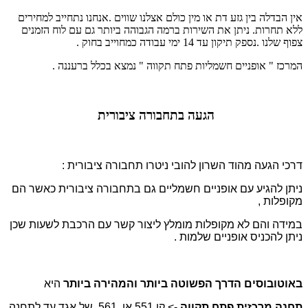
אין הבדלה בין גזע דת או מין כולם אצלנו שווים .
אנחנו נתחייב למחירים
ללא תחרות.
ניתן את השירות ברמה הגבוהה ביותר גם עם לוח הזמנים
צפוף שלנו .
נספק תיקון עד 14 ימי עבודה כמחוייב בחוק .
המרכז " אופניים חשמליות פתח תקווה " נמצא בכלל ברעננה .
הגעה בתחבורה ציבורית
דרכי הגעה מהוד השרון להובי ניטרו תחבורה ציבורית :
ניתן להגיע עם אופניים חשמליים גם בתחבורה ציבורית כאשר הם
מקופלות ,
במידה והם לא מקופלות מומלץ ליצור קשר עם הרכבת לשעות שכן
ניתן להכניס אופניים שלמות .
באוטובוסים הדרך הפשוטה ביותר והמהירה ביותר
היא
תחנה מרכזית פתח תקווה
-> קו 551 או 561 של אגד עד לתחנה