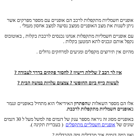
אופניים חשמליות מתקפלות לרכב הם אופניים עם מספר מפרקים אשר
ניתן לשנות את מצב האופניים ממצב נסיעה למצב אחסון מנמלי .
עם אופניים חשמליות מתקפלות אנחנו נכנסים לרכבת בקלות , באוטובוס
נקפל אותם ונכניס לתא המטען בקלות .
מהיום אין תירוצים מקפלים ומגיעים למרחקים גדולים .
אין לך רכב ? שלילת רישיון ? לחסוך פקקים בדרך לעבודה ?
לעשות כייף ביום החופשי ? צמצום עלויות במשק הבית ?
אלו הם מספר השאלות ש
הפתרון
האידיאלי הוא מתחיל באופניים ונגמר
ב
אופניים חשמליות מתקפלות לרכבת
.
באופניים מסוג זה ניראה מספר ענק של דגמים פה למשל מעל ל 30 דגמים
שונים של
אופניים חשמליים מתקפלים
( בעברית תקינה ).
ואוו כמה דגמים איך מבדילים ומה ההבדלים ?