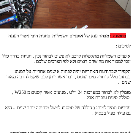
בתמונה :
מבחר ענק של אופניים חשמליות בחנות הובי ניטרו רעננה
לסיכום :
אופניים חשמליות מתקפלות לרכב לא פשוט לבחור נכון , חנויות בדרך כלל
ינסו למכור את מה שהם רוצים ולא לפי הצרכים שלכם .
הקפידו שבתודעת האחריות יהיה לפחות 8 שנים אחריות על המנוע
בכתוב כולל קורוזיה מים ועומס , דבר אשר ייתן לכם שקט להרבה מאוד
שנים .
מומלץ לא לבחור במערכות 24 וולט , מנועים אשר קטנים מ 250
W
,
סוללה סינית עובדת אבל
עדיפות תמיד למותג ( סוללה של סמסונג למשל מחזיקה יותר שנים - היא
גם עולה כפול בכסף) .