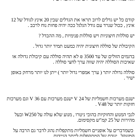
קודם כל יש גדלים לרוב תראו את הגדלים שבין 20 אינץ לגודל של 12
אינץ , ככול שנרד עם גודל הגלגל ככה יהיה פחות נוח לרכב .
יש סוללות חיצוניות ויש סוללות פנימיות , מה ההבדל ?
הקיבולת של סוללה חיצונית יהיה כמעט תמיד יותר גדול .
בדגמים הזולים של עד 3500 ₪ לא תהיה סוללה עם קיבולת גדולה או
שאיכות הסוללה יהיה שווה ערך לחצי סוללה .
סוללה גדולה יותר ( ערך אמפרי גדול יותר ) ייתן לנו יותר מרחק באופן
ישיר .
ישנם מערכות חשמליות של 24
V
ישנם מערכות עם 36
V
וגם מערכות
חזקות יותר של 48
V
.
לגבי המנוע והחוקיות בהובי ניטרו , מנוע שלא עולה על 250
W
ובעל
מהירות של 25 קמ"ש מקסימום.
כשמדברים על אופניים חשמליות מתקפלות נהוג לדבר גם הרבה על
המשקל , יעדם של המתקפלות לייתר הניידות .