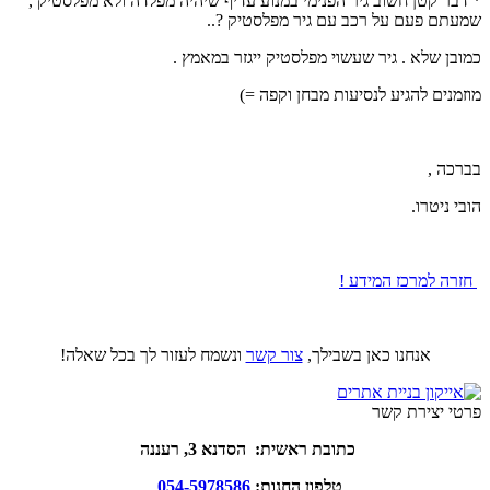
* דבר קטן חשוב גיר הפנימי במנוע עדיף שיהיה מפלדה ולא מפלסטיק ,
שמעתם פעם על רכב עם גיר מפלסטיק ?..
כמובן שלא . גיר שעשוי מפלסטיק ייגזר במאמץ .
מוזמנים להגיע לנסיעות מבחן וקפה =)
בברכה ,
הובי ניטרו.
חזרה למרכז המידע !
אנחנו כאן בשבילך,
צור קשר
ונשמח לעזור לך בכל שאלה!
פרטי יצירת קשר
כתובת ראשית: הסדנא 3, רעננה
טלפון החנות:
054-5978586