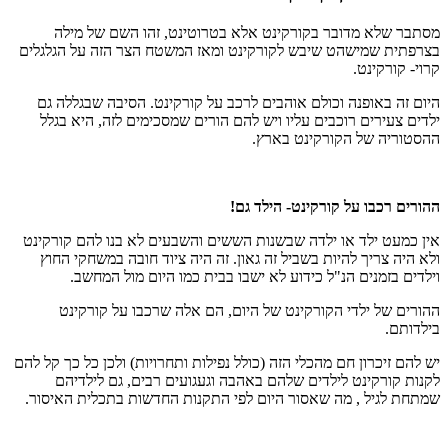
מסתבר שלא מדובר בקורקינט אלא בטרוטינט, זהו השם של מילה
בצרפתית שמישהט שיבש לקורקינט ומאז המשטח הצר הזה על הגלגלים
קרוי- קורקינט.
היום זה באופנה וכולם אוהבים לרכב על קורקינט. הסיבה שבגללה גם
ילדים צעירים רוכבים עליו ויש להם הורים שמסכימים לזה, היא בגלל
ההסטוריה של הקורקינט בארץ.
ההורים רכבו על קורקינט- הילד גם!
אין כמעט ילד או ילדה שבשנות הששים והשבעים לא בנו להם קורקינט
ולא היה צריך להיות בשביל זה גאון. זה היה ציוד חובה במשחקי החוץ
וילדים בזמנים הנ"ל כידוע לא ישבו בבית כמו היום מול המחשב.
ההורים של ילדי הקורקינט של היום, הם אלה שרכבו על קורקינט
בילדותם.
יש להם זיכרון חם מהכלי הזה (כולל נפילות ותחרויות) ולכן כל כך קל להם
לקנות קורקינט לילדים שלהם באהבה וגעגועים רבים, גם לילדיהם
שמתחת לגיל , מה שאסור היום לפי התקנות החדשות בתכלית האיסור.