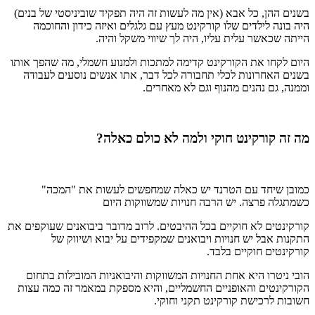
בשנים ההן, כל אבא (אין מה לעשות זה היה תפקיד שוביניסטי של בנים)
היה בונה לילדים שלו קורקינט מעץ עם גלגלים ואיזה כידון והחוכמה
הייתה שכאשר עלית עליו, היה לך שיווי משקל והיה.
היום לקחו את הקורקינט קדימה למתכות ולמנוע חשמלי, מה שהפך אותו
בשנים האחרונות לכלי תחבורה לכל דבר, אתו אנשים נוסעים לעבודה
וממנה, גם נהנים מהנוף וגם לא מאחרים.
מה זה קורקינט חוקי ולמה לא כולם כאלה?
כמובן שיחד עם הטרנד יש כאלה שמחפשים לעשות את "המכה"
כשמתגלה פרצה. יש הרבה חנויות שמשווקות היום
קורקינטים לא חוקיים בכל ההיבטים. לרוב מדובר ביבואנים שעוקפים את
התקנות אבל יש חנויות ויבואנים שמקפידים על יבוא ושיווק של
קורקינטים חוקיים בלבד.
הובי ניטרו היא אחת החנויות המשווקות והיבואניות המובילות בתחום
הקורקינטים והאופניים החשמליים, והיא מספקת במאמר זה כמה עצות
חשובות לרכישת קורקינט תקני וחוקי.