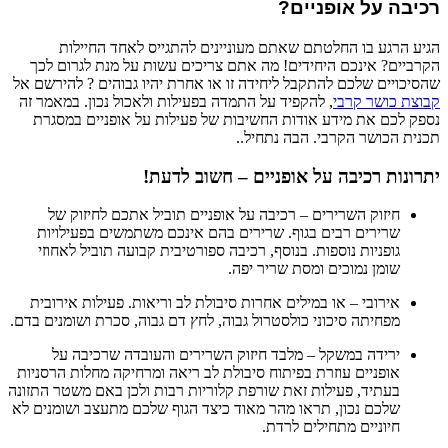
רכיבה על אופניים?
הגיע הרגע בו החלטתם שאתם מעוניינים להתגייס לאחד החיילות
הקרביים? אינכם היחידים! מה אתם צריכים עשות על מנת לגרום לכך
שהסיכויים שלכם להתקבל ליחידה זו או אחרת יהיו גבוהים ? להירשם אל
קבוצת כושר קרבי
, להקפיד על התמדה בפעילות ולאכול נכון. במאמר זה
נספק לכם את מידע אודות החשיבות של פעילות על אופניים במסגרת
תכנית הכושר הקרבי. הבה נתחיל..
יתרונות רכיבה על אופניים – חשוב לדעת!
חיזוק השרירים – רכיבה על אופניים תוביל אתכם לחיזוק של
שרירים רבים בגוף. שרירים בהם אינכם משתמשים בפעילויות
גופניות נוספות. בנוסף, רכיבה ספורטיבית קבועה תוביל לאחוזי
שומן נמוכים ומסת שריר יפה.
אירובי – או במילים אחרות סיבולת לב וריאות. פעילות אירובית
מפחיתה סיכוני כולסטרול גבוה, לחץ דם גבוה, סכרת ושומנים בדם.
ירידה במשקל – מלבד חיזוק השרירים והעובדה שרכיבה על
אופניים עוזרת בפיתוח סיבולת לב ריאה ומרחיקה מחלות הרסניות
בעתיד, פעילות זאת שורפת קלוריות רבות ולכן באם משטר התזונה
שלכם נכון, תראו מהר מאוד כיצד הגוף שלכם מתעצב ושומנים לא
חיוניים מתחילים לרדת.