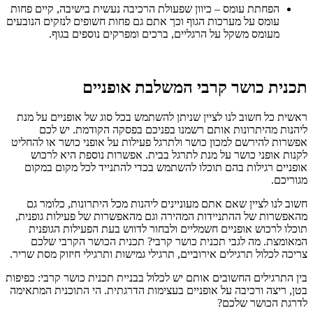
הפחתת עומס – כיוון שפעולת הרכיבה נעשית בישיבה, קיים פחות
עומס על מערכות הגוף וכך אתם גם פחות חשופים לנזקים הנובעים
מעומס משקל על הרגליים, ברכים ומפרקים נוספים בגוף.
תכנית כושר קרבי המשלבת אופניים
ראשית כל חשוב לנו לציין שניתן להשתמש בכל סוג של אופניים על מנת
ליהנות מהיתרונות אותם רשמנו בפניכם בפסקה הקודמת. יש לכם
אפשרות להירשם למכון כושר ולתרגל פעילות על אופני כושר או להחליט
לקנות אופני כושר על מנת לתרגל בבית. אפשרות נוספת היא לרכוש
אופניים רגילות בהם תוכלו להשתמש בכדי להתנייד לכל מקום במקום
מגוריכם.
חשוב לנו לציין שאם אתם מעוניינים ליהנות מכל היתרונות, כלומר גם
מהאפשרות של ההתניידות המהירה וגם מהאפשרות של פעילות גופנית,
תוכלו לרכוש אופניים חשמליים ולבחור לדווש בעת הפעילות הגופנית
המאומצת. מה לגבי תכנית כושר קרבי? תכנית הכושר הקרבי שלכם
צריכה לכלול תרגילים אירוביים, תרגילי גמישות ותרגילי חיזוק מסת שריר.
בין התרגילים החשובים אותם יש לכלול בבניית תכנית כושר קרבי: כפיפות
בטן, ריצה ורכיבה על אופניים בעצימות הדרגתית. הי התוכנית המתאימה
לדרגת הכושר שלכם?