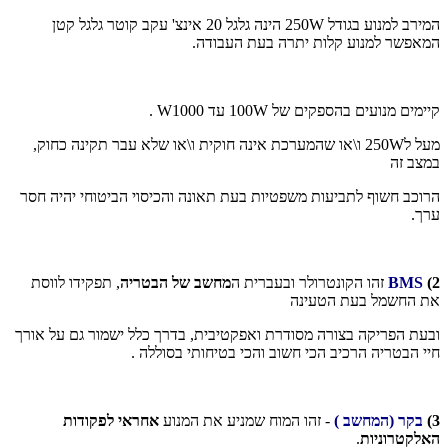
המירב למנוע בגודל 250W הינה גלגל 20 אינצ' עקב קוטר גלגל קטן
המאפשר למנוע קלות יתרה בעת העבודה.
קיימים מנועים בהספקים של 100W עד W1000 .
מעל ל250W ו\או שהמערכת אינה חוקית ו\או שלא עבר תקינה כחוק,
במצב זה
הרוכב חשוף לתביעות משפטיות בעת תאונה והכיסוי הביטוחי יהיה חסר
ערך.
2)
BMS
זהו הקונטרולר ובעברית ה
מחשב של הבטריה
, תפקידו לווסת
את החשמל בעת הטעינה
ובעת הפריקה בצורה מסודרת ואפקטיבית, בדרך כלל ישמור גם על אורך
חיי הבטריה הרכיב הכי חשוב והכי בטיחותי בסוללה .
3)
בקר (המחשב )
- זהו המוח שמניע את המנוע
אחראי לפקודות
האלקטרוניות
.