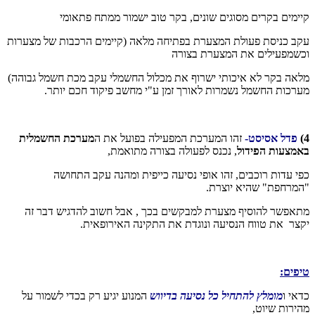
קיימים בקרים מסוגים שונים, בקר טוב ישמור ממתח פתאומי
עקב כניסת פעולת המצערת בפתיחה מלאה (קיימים הרכבות של מצערות
וכשמפעילים את המצערת בצורה
מלאה בקר לא איכותי ישרוף את מכלול החשמלי עקב מכת חשמל גבוהה)
מערכות החשמל נשמרות לאורך זמן ע"י מחשב פיקוד חכם יותר.
4)
פדל אסיסט-
זהו המערכת המפעילה בפועל את ה
מערכת החשמלית
באמצעות הפידול
, נכנס לפעולה בצורה מתואמת,
כפי עדות רוכבים, זהו אופי נסיעה כייפית ומהנה עקב התחושה
"המרחפת" שהיא יוצרת.
מתאפשר להוסיף מצערת למבקשים בכך , אבל חשוב להדגיש דבר זה
יקצר את טווח הנסיעה ונוגדת את התקינה האירופאית.
​טיפים:
כדאי ו
מומלץ להתחיל כל נסיעה בדיווש
המנוע יגיע רק בכדי לשמור על
מהירות שיוט,