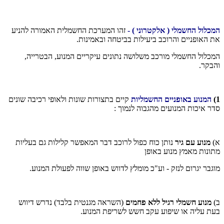
המכלול החשמלי ( אלקטרוני ) -
זהו המערכת החשמלית האמורה להניע
את האופניים והרוכב ביעילות בביטחה ובאמינות.
המכלול החשמלי מורכב משלושה נתונים עיקריים המנוע, הבטרייה,
והבקר.
1)
המנוע באופניים החשמליות
קיים בתצורות שונות ולאופי רכיבה שונים
סדר איכות המנועים מהגבוה לנמוך :
א)
מנוע עם גיר
נותן כוח כפול לרוכב דבר המאפשר קלילות גם בעליות
מתונות מאמץ מנוע באופן
מוגבר יגרום לנזק - וע"כ מומלץ לדווש באופן שווה לפעולת המנוע.
ב)
מנוע חשמלי רגיל ללא פחמים
(השראה מגנטית בלבד) נדרש דיווש
בעת עליה או שיפוע עקב חשש לשריפת המנוע.