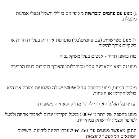
ג)
מנוע עם פחמים ומברשות
מאופיינים כזוללי חשמל ובעלי אמינות
מוגבלת.
ד)
מנוע בשרשרת
, (עם פחמים\בלי) מועדפת אך ורק בעליות חדות או
כשקיים צורך להילוך
כוח באופן תדיר - אנשים בעלי משקל גבוה.
מנוע זה יוצא מהאופנה עקב מסורבלותו והצורך בזהירות בעת הרכיבה.
מיקום המנוע, מנוע בהספק עד ל 500W יש לה משמעות נמוכה אם היא
בגלגל הקדמי או האחור.
עדיף על הגלגל האחורי להיגוי מדויק ולאחיזה משופרת.
מנוע בהספק של יותר מ 500W בגלגל הקידמי יגרום לאיבוד אחיזה ולגלגל
לפרפר ולצמיג להישחק במהירות.
התקן מאפשר מנועים עד W 250
שעברו תקינה לידיעה: השילוב
המתאים המאפשר להוצאת