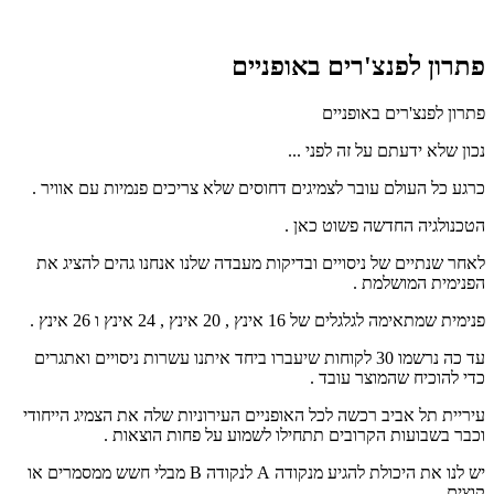
פתרון לפנצ'רים באופניים
פתרון לפנצ'רים באופניים
נכון שלא ידעתם על זה לפני ...
כרגע כל העולם עובר לצמיגים דחוסים שלא צריכים פנמיות עם אוויר .
הטכנולגיה החדשה פשוט כאן .
לאחר שנתיים של ניסויים ובדיקות מעבדה שלנו אנחנו גהים להציג את
הפנימית המושלמת .
פנימית שמתאימה לגלגלים של 16 אינץ , 20 אינץ , 24 אינץ ו 26 אינץ .
עד כה נרשמו 30 לקוחות שיעברו ביחד איתנו עשרות ניסויים ואתגרים
כדי להוכיח שהמוצר עובד .
עיריית תל אביב רכשה לכל האופניים העירוניות שלה את הצמיג הייחודי
וכבר בשבועות הקרובים תתחילו לשמוע על פחות הוצאות .
יש לנו את היכולת להגיע מנקודה A לנקודה B מבלי חשש ממסמרים או
קוצים .