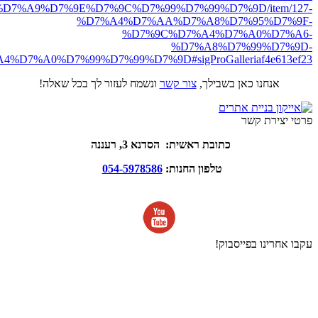
D7%A9%D7%9E%D7%9C%D7%99%D7%99%D7%9D/item/127-
%D7%A4%D7%AA%D7%A8%D7%95%D7%9F-
%D7%9C%D7%A4%D7%A0%D7%A6-
%D7%A8%D7%99%D7%9D-
D7%A0%D7%99%D7%99%D7%9D#sigProGalleriaf4e613ef23
אנחנו כאן בשבילך,
צור קשר
ונשמח לעזור לך בכל שאלה!
פרטי יצירת קשר
כתובת ראשית: הסדנא 3, רעננה
טלפון החנות:
054-5978586
עקבו אחרינו בפייסבוק!