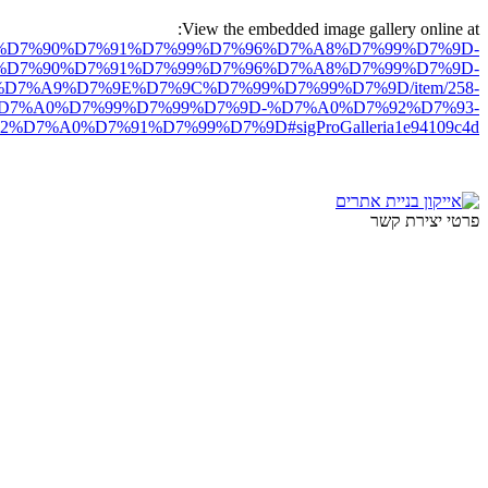
View the embedded image gallery online at:
ro.net/%D7%90%D7%91%D7%99%D7%96%D7%A8%D7%99%D7%9D-
%D7%90%D7%91%D7%99%D7%96%D7%A8%D7%99%D7%9D-
7%A9%D7%9E%D7%9C%D7%99%D7%99%D7%9D/item/258-
D7%A0%D7%99%D7%99%D7%9D-%D7%A0%D7%92%D7%93-
%D7%A0%D7%91%D7%99%D7%9D#sigProGalleria1e94109c4d
פרטי יצירת קשר