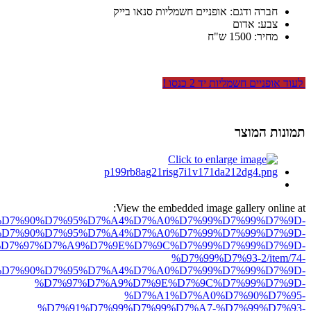
חברה ודגם: אופניים חשמליות סנאו בייק
צבע: אדום
מחיר: 1500 ש"ח
לעוד אופניים חשמליות יד 2 כנסו !
תמונות המוצר
View the embedded image gallery online at:
ro.net/%D7%90%D7%95%D7%A4%D7%A0%D7%99%D7%99%D7%9D-
D7%90%D7%95%D7%A4%D7%A0%D7%99%D7%99%D7%9D-
D7%97%D7%A9%D7%9E%D7%9C%D7%99%D7%99%D7%9D-
%D7%99%D7%93-2/item/74-
D7%90%D7%95%D7%A4%D7%A0%D7%99%D7%99%D7%9D-
%D7%97%D7%A9%D7%9E%D7%9C%D7%99%D7%9D-
%D7%A1%D7%A0%D7%90%D7%95-
%D7%91%D7%99%D7%99%D7%A7-%D7%99%D7%93-