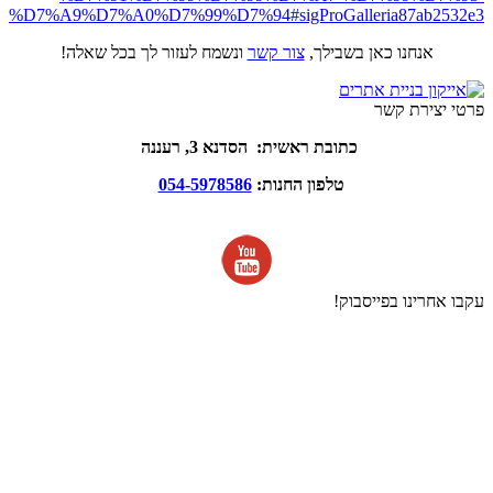
%D7%A9%D7%A0%D7%99%D7%94#sigProGalleria87ab2532e3
אנחנו כאן בשבילך,
צור קשר
ונשמח לעזור לך בכל שאלה!
פרטי יצירת קשר
כתובת ראשית: הסדנא 3, רעננה
טלפון החנות:
054-5978586
עקבו אחרינו בפייסבוק!