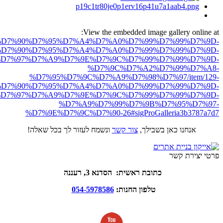
View the embedded image gallery online at:
ro.net/%D7%90%D7%95%D7%A4%D7%A0%D7%99%D7%99%D7%9D-
D7%90%D7%95%D7%A4%D7%A0%D7%99%D7%99%D7%9D-
D7%97%D7%A9%D7%9E%D7%9C%D7%99%D7%99%D7%9D-
%D7%9C%D7%A2%D7%99%D7%A8-
%D7%95%D7%9C%D7%A9%D7%98%D7%97/item/129-
D7%90%D7%95%D7%A4%D7%A0%D7%99%D7%99%D7%9D-
D7%97%D7%A9%D7%9E%D7%9C%D7%99%D7%99%D7%9D-
%D7%A9%D7%99%D7%9B%D7%95%D7%97-
%D7%9E%D7%9C%D7%90-26#sigProGalleria3b3787a7d7
אנחנו כאן בשבילך,
צור קשר
ונשמח לעזור לך בכל שאלה!
פרטי יצירת קשר
כתובת ראשית: הסדנא 3, רעננה
טלפון החנות:
054-5978586