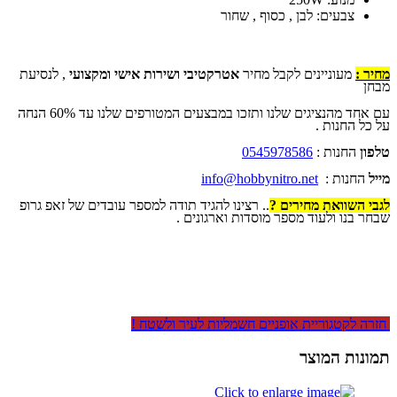
צבעים: לבן , כסוף , שחור
מחיר :
מעוניינים לקבל מחיר
אטרקטיבי ושירות אישי ומקצועי
, לנסיעת
מבחן
עם אחד מהנציגים שלנו ותזכו במבצעים המטורפים שלנו עד 60% הנחה
על כל החנות .
טלפון
החנות :
0545978586
מייל
החנות :
info@hobbynitro.net
לגבי השוואת מחירים ?
.. רצינו להגיד תודה למספר עובדים של זאפ גרופ
שבחר בנו ולעוד מספר מוסדות וארגונים .
חזרה לקטגוריית אופניים חשמליות לעיר ולשטח !
תמונות המוצר