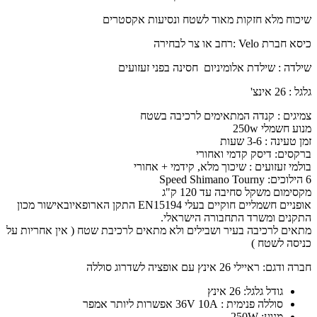
שיכוח מלא חזקות מאוד לשטח ונסיעות אקסטרים
כיסא חברת
: Velo
רחב או צר לבחירה
שילדה : שילדת אלומיניום חסינה בפני זעזועים
גלגל : 26 אינצ
'
צמיגים : קנדה המתאימים לרכיבה בשטח
מנוע חשמלי 250w
זמן טעינה : 3-6 שעות
ברקסים
:
דיסק קדמי ואחורי
בולמי זעזועים : שיכוך מלא, קידמי + אחורי
6 הילוכים:
Speed Shimano Tourny
מקסימום משקל סחיבה עד 120 ק"ג
אופניים חשמליים חוקיים בעלי
EN15194
התקן הארופאיובאישור מכון
התקנים ומשרד התחבורה הישראלי
.
מתאים לרכיבה בעיר ושבילים ולא מתאים לרכיבת שטח ( אין אחריות על
כניסה לשטח )
חברה ודגם: ראיילי 26 אינץ עם אופציה לשדרוג סוללה
גודל גלגל: 26 אינץ
סוללה פנימית : 36V 10A אפשרות ליותר אמפר
מנוע: 250W