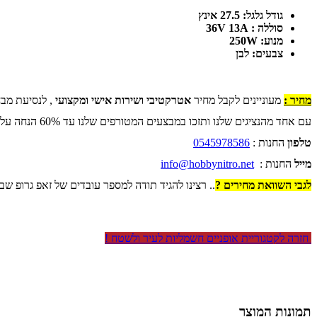
גודל גלגל: 27.5 אינץ
סוללה : 36V 13A
מנוע: 250W
צבעים: לבן
מחיר :
מעוניינים לקבל מחיר
אטרקטיבי ושירות אישי ומקצועי
, לנסיעת מבח
עם אחד מהנציגים שלנו ותזכו במבצעים המטורפים שלנו עד 60% הנחה על כל החנות .
טלפון
החנות :
0545978586
מייל
החנות :
info@hobbynitro.net
לגבי השוואת מחירים ?
.. רצינו להגיד תודה למספר עובדים של זאפ גרופ שב
חזרה לקטגוריית אופניים חשמליות לעיר ולשטח !
תמונות המוצר