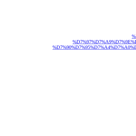
%
%D7%97%D7%A9%D7%9E%D
%D7%90%D7%95%D7%A4%D7%A0%D