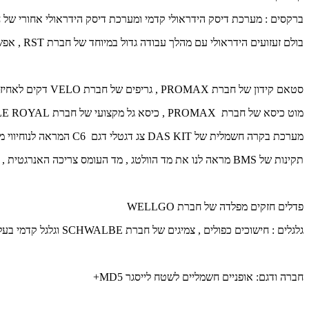
ברקסים : מערכת דיסק הידראולי קדמי ומערכת דיסק הידראולי אחורי של 
בולם זעזועים הידראולי עם מהלך עבודה גדול במיוחד של חברת
RST
, אפשר
סטאם קידון של חברת
PROMAX
, גריפים של חברת
VELO
דקים לאחיזה
מוט כיסא של חברת
PROMAX
, כיסא גל מקצועי של חברת
LE ROYAL
מערכת בקרה חשמלית של
DAS KIT
צג דגטלי דגם
C6
המראה לנוחיווי מד
תקינות של
BMS
מראה לנו את מד הוולטג , מד העומס צריכה האנרגטית , מצב פדל אסיס
פדלים חזקים מפלדה של חברת
WELLGO
גלגלים : חישוכים כפולים , צמיגים של חברת
SCHWALBE
וגלגל קדמי בעל 
חברה ודגם:
אופניים חשמליים לשטח לייסגר MD5+