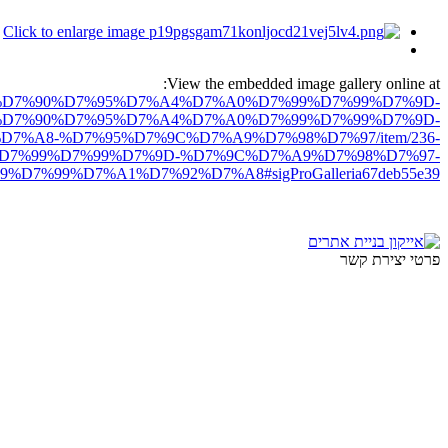
View the embedded image gallery online at:
ro.net/%D7%90%D7%95%D7%A4%D7%A0%D7%99%D7%99%D7%9D-
D7%90%D7%95%D7%A4%D7%A0%D7%99%D7%99%D7%9D-
%A8-%D7%95%D7%9C%D7%A9%D7%98%D7%97/item/236-
7%99%D7%99%D7%9D-%D7%9C%D7%A9%D7%98%D7%97-
%D7%99%D7%A1%D7%92%D7%A8#sigProGalleria67deb55e39
פרטי יצירת קשר