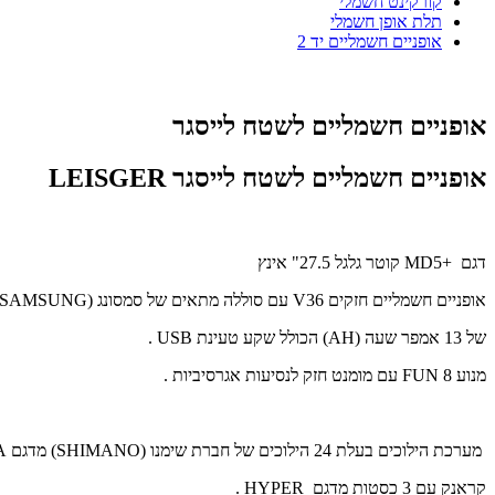
קורקינט חשמלי
תלת אופן חשמלי
אופניים חשמליים יד 2
אופניים חשמליים לשטח לייסגר
אופניים חשמליים לשטח לייסגר
LEISGER
דגם
MD5+
קוטר גלגל 27.5" אינץ
אופניים חשמליים חזקים 36
V
עם סוללה מתאים של סמסונג (
SAMSUNG
של 13 אמפר שעה (
AH
) הכולל שקע טעינת
USB
.
מנוע 8
FUN
עם מומנט חזק לנסיעות אגרסיביות .
מערכת הילוכים בעלת 24 הילוכים של חברת שימנו (
SHIMANO
) מדגם
A
קראנק עם 3 כסטות מדגם
HYPER
.