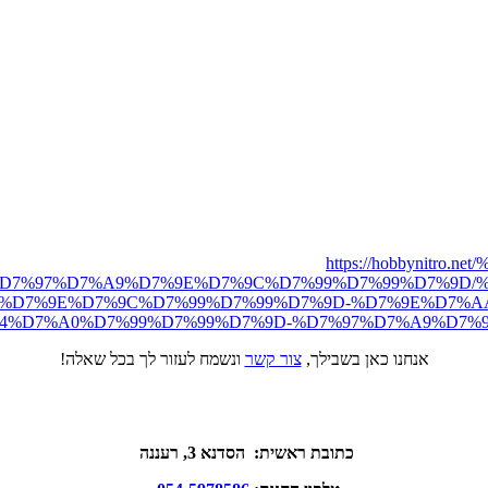
https://hobbynit
D7%97%D7%A9%D7%9E%D7%9C%D7%99%D7%99%D7%9D/%
D7%9E%D7%9C%D7%99%D7%99%D7%9D-%D7%9E%D7%AA%D
%D7%A0%D7%99%D7%99%D7%9D-%D7%97%D7%A9%D7%9E%D7
אנחנו כאן בשבילך,
צור קשר
ונשמח לעזור לך בכל שאלה!
כתובת ראשית: הסדנא 3, רעננה