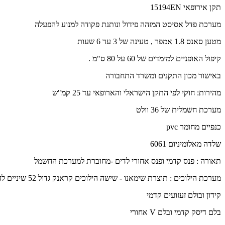
תקן אירופאי 15194EN
מערכת פדל אסיסט המזהה פידול ונותנת פקודה למנוע להפעלה
מטען סאנס 1.8 אמפר , טעינה של 3 עד 6 שעות
קיפול האופניים למימדים של 60 על 80 ס"מ .
באישור מכון התקנים ומשרד התחבורה
מהירות: חוקי לפי התקן הישראלי והארופאי עד 25 קמ"ש
מערכת חשמלית של 36 וולט
כנפיים מחומר pvc
שלדה מאלומיניום 6061
תאורה : פנס קדמי ופנס אחורי לדים -מחוברת למערכת החשמל
מערכת הילוכים : תוצרת שימאנו - שישה הילוכים קראנק גדול 52 שיניים להשגת מהירות גבוהה בפידול לאחר שהמנוע הגיע למכסימום מהירותו .
קידון ובולם זעזועים קדמי
בלם דיסק קדמי ובלם V אחורי