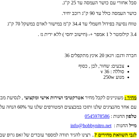
סבל אחורי עם כושר העמסה עד 25 ק"ג.
כושר העמסה כולל עד 90 ק"ג רוכב יחיד.
טווח נסיעה בפידול חשמלי עד 34.4 ק"מ במישור לאדם במשקל 70 ק"ג
3.4 קילומטר ל 1 אמפר +- (חישוב יחסי ) ללא ידית גז .
חברה ודגם: ויגאן 20 אינץ מתקפלים 36
צבעים: שחור, לבן , כסוף
סוללה : 36 v
מנוע 250w
מחיר :
מעוניינים לקבל מחיר
אטרקטיבי ושירות אישי ומקצועי
, לנסיעת מבח
עם אחד מהנציגים שלנו ותזכו במבצעים המטורפים שלנו עד 60% הנחה על כל החנות .
טלפון
החנות :
0545978586
מייל
החנות :
info@hobbynitro.net
לגבי השוואת מחירים ?
.. רצינו להגיד תודה למספר עובדים של זאפ גרופ שב