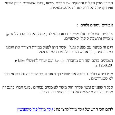
הכידון מבין הקלים והחזקים של חברת
neco
, בעל אפשרות כוונון ושינוי
זווית קדימה ואחורה לנוחות אופטימאלית.
אבזרים נוספים נלווים :
אופניים חשמליים אלו מציידים בזוג פנסי לד , קדמי ואחורי הכנה למתקן
מימייה ותושבת קיפול לאופניים.
דגם זה מגיעה עם מנעול גלגל , אשר ניתן לנעול במידת הצורך את הגלגל
במצב חניה , כך אנו שומרים על גניבת המנוע גלגל .
הצמיגים בדגם הזה הם מחברת
kenda
דגם יעודי לחשמלי
e-bike
2.125 .
X
20
מוט כיסא בולם + כיסא אורטופדי רך מאוד ונעים לרכיבה גם בתנאי דרך
לא סטנדרטים .
סבל האופניים עשוי פלדה חזק מאוד לעומסים גבוהים , מגני הבוץ בדגם זה
מגנים בצורה מושלמת על הרוכב מפני בוץ ומים .
לדגם הכי חדש של גולד מודל לחצו פה :
גולד מודל פול סיספנשיין