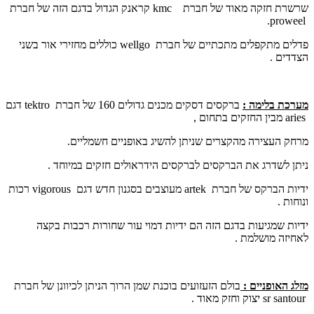
שרשרת חזקה מאוד של חברת
kmc
קראנק הגדול בדגם הזה של חברת
.
proweel
פדלים מתקפלים מתכתיים של חברת
wellgo
כוללים מחזירי אור בשני
הצדדים .
מערכת בלימה :
ברקסים דסקים מכנים גדולים 160 של חברת
tektro
דגם
aries
מבין החזקים בתחום ,
מרחק העצירה מהקצרים שניתן להשיג באופניים חשמליים.
ניתן לשדרג את הברקסים לברקסים הידראולים חזקים במיוחד .
ידיות הברקס של חברת
artek
מעוצבים בסגנון חדש דגם
vigorous
רכות
ונוחות .
ידיות שמגיעות בדגם הזה הם ידיות דמוי עור שחורות רכבות בקצה
לאחיזה מושלמת .
מזלג האופניים :
בולם הזעזועים בוכנת שמן הרוך הניתן לכיוונן של חברת
sr santour
יצוק וחזק מאוד .