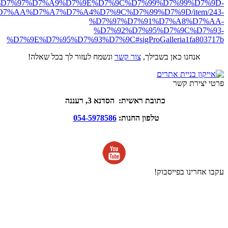
D7%97%D7%A9%D7%9E%D7%9C%D7%99%D7%99%D7%9D-
7%AA%D7%A7%D7%A4%D7%9C%D7%99%D7%9D/item/243-
%D7%97%D7%91%D7%A8%D7%AA-
%D7%92%D7%95%D7%9C%D7%93-
%D7%9E%D7%95%D7%93%D7%9C#sigProGalleria1fa803717b
אנחנו כאן בשבילך,
צור קשר
ונשמח לעזור לך בכל שאלה!
פרטי יצירת קשר
כתובת ראשית: הסדנא 3, רעננה
טלפון החנות:
054-5978586
עקבו אחרינו בפייסבוק!