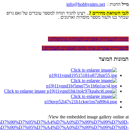
מייל
החנות :
info@hobbynitro.net
לגבי השוואת מחירים ?
.. רצינו להגיד תודה למספר עובדים של זאפ גרופ
שבחר בנו ולעוד מספר מוסדות וארגונים .
חזרה לקטגוריית אופניים חשמליות מתקפלות !
לקטגוריית אבזרים וציוד נלווה לאופניים חשמליים !
תמונות המוצר
View the embedded image gallery online at:
ro.net/%D7%90%D7%95%D7%A4%D7%A0%D7%99%D7%99%D7%9D-
D7%90%D7%95%D7%A4%D7%A0%D7%99%D7%99%D7%9D-