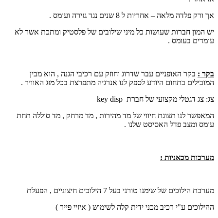
אך ורק פלדה מלאה – אחריות ל 8 שנים נגד גזירה ועומס .
יש המון חברות שעושות כל מיני שילובים של פלסטיק ומתכת אשר לא
עומדים בעומס .
בקר :
בקר האופניים עבר שדרוג וחוזק עם רכיבי הגנה , הוא מבין
המובילים בתחום היודע לספק לנו אנרגיה מתפרצת בכל מזג האוויר .
צג: צג דגטלי מקצועי של חברת
key disp
המאפשר לנו תצוגת חיווי של מד מהירות , מד מרחק , מד סוללה תחת
עומס ומצב פדל האסיסט שלנו .
מערכות מכאניות :
מערכת הילוכים של שימנו טורני בעל 7 הילוכים חיצוניים , הפעלת
ההילוכים ע"י רכיב מכני ידית קלה לשימוש ( איזיי פייר )