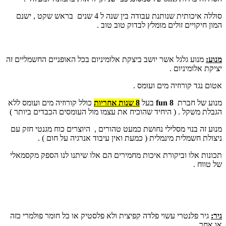
סוללה איכותית שנותנת עבודה בין שנה ל 4 שנים בראש שקט , ישנם
המון חיקויים זולים מומלץ לבדוק טוב טוב .
מנוע:
מנוע גלגל אשר יושב ביצקת אלומיניום בכל האופניים החשמליים זה
יציקת אלומיניום .
אטום נגד קורוזיה מים ועומס .
מנוע של חברת
fun 8
בעל
8 שנות אחריות
כולל קורוזיה מים ועומס ללא
הגבלת משקל . ( היחיד שהוכיח את עצמו מול העומסים הכבדים ביותר )
מנוע זה בנוי מסלילי נחושת כמעט טהורים , היוצרים כוח מגנטי חזק עם
ניצולת חשמלית מינמלית ( כמעת ואין עיבוד אנרגיה על חום ) .
תכונות אלו וביקורת איכות מחמירים הם אלו שיתנו לנו הספק מקסמאלי
של טווח .
גיר:
גיר פלנטרי עשוי פלדה קפיצית ולא פלסטיק או כל חומר פולמרי כזה
או אחר .