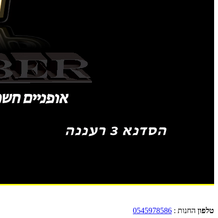
טלפון
החנות :
0545978586