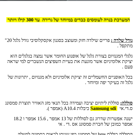
המערכת בנויה לעומסים כבדים במיוחד של גרירה עד 300 קילו ויותר
גודל שלדה :
פריים שילדה חזק ומעוצב בסגנון אקסקלוסיבי גודל גלגל 20"
מתקפל .
גלגלי המגנזיום בצורת גלגל של אופנוע החומר אשר נמצה בגלגלים הוא
יציקת אלומיניום אשר מונעת את בעיית השפיצים הנשברים למי שראה
פעם .
בכל האופניים החשמליים זה יציקת אלומיניום ולא מגנזיום , יתרונות של
גלגל זה בעיקר יפה ומיוחד .
סוללה:
סוללת ליתיום יציבה ועמידה בכל תנאי מזג האוויר תוצרת סמסונג
ס.די.אי
Samsung sdi
כיבלות 10.4
A
(אמפר ).
ישנה אפשרות שדרוג גם לסוללות של 13 אמפר , 15.6 אמפר ו 18.2
אמפר כמובן של חברת סמסונג אס .די . אי
הסוללה כוללת
bms
של סמסונג כפי שניתן לראות בתמונה למעלה .