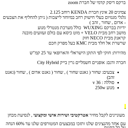
ברקס דיסק קדמי של חברת zoom
צמיגים 20 אינץ חברת KENDA רוחב 2.125
גלגלי מגנזיום בעלי חישוק רחב במיוחד לייצבות ( ניתן להחליף את הצבעים
- אדום , שחור , זהב )
ידיות בברקס WUXING כולל מערכת מנטרלי מנוע
מושב רחב מבית VELO + מוט כיסא עם בולם זעזועים מובנה
קראנק מבית NECO חזק
שרשרת אל חלד מבית KMC בעל מפרק חכם
מהירות: חוקי לפי התקן הישראלי והארופאי עד 25 קמ"ש
חברה ודגם: אופניים חשמליים גרין בייק
City Hybrid
צבעים: שחור ( גאנט שחור ) , שחור ( גאנט אדום ) , שחור (גאנט
זהב)
סוללה : 36 v
מנוע 250w
מעוניינים לקבל מחיר
אטרקטיבי ושירות אישי ומקצועי
, לנסיעת מבחן
עם אחד מהנציגים שלנו ותזכו במבצעים המטורפים שלנו עד 60% הנחה
על כל החנות .