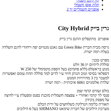
קורקינט חשמלי
תלת אופן חשמלי
אופניים חשמליים יד 2
גרין בייק City Hybrid
אופניים מתקפלים הדגם גרין בייק
גרסה מבית חברת Green Bike עם גאנט מגנזיום יפה וייחודי לדגם השלדה
בעלת רמה ישרה.
מפרט טכני:
סוללת ליתיום יון 36 וולט
מנוע בראשלס (ללא פחמים) בעל הספק מקסימלי של 250 W
דספלאי בסיסי וטוב הנותן חיווי ע״י לדים למד סוללה תחת עומס ואפשרות
למעבר בין 3 מהירויות המנוע
שלדת אלומניום 6061 איכותית - רמה ישרה
בולם זעזוים קדמי שמן
פנסי לד קדמי ואחורי + צפצפה חשמלית מובנת בפנס ומפעלת ע״י לחיצה
על מפסק בקידון
תאורת בלימה הנדלקת כשלוחצים על ידית הבלם
מערכת הילוכים של חברת שימאנו SHIMANO בעל 6 הילוכים