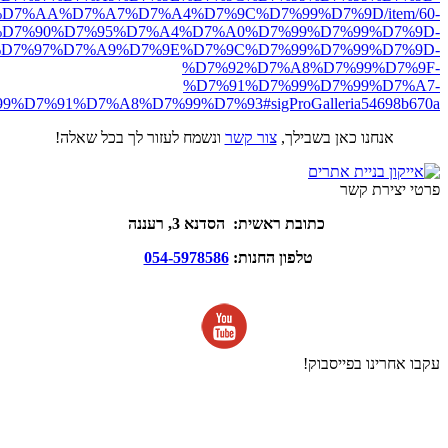
D7%AA%D7%A7%D7%A4%D7%9C%D7%99%D7%9D/item/60-
D7%90%D7%95%D7%A4%D7%A0%D7%99%D7%99%D7%9D-
D7%97%D7%A9%D7%9E%D7%9C%D7%99%D7%99%D7%9D-
%D7%92%D7%A8%D7%99%D7%9F-
%D7%91%D7%99%D7%99%D7%A7-
D7%91%D7%A8%D7%99%D7%93#sigProGalleria54698b670a
אנחנו כאן בשבילך,
צור קשר
ונשמח לעזור לך בכל שאלה!
פרטי יצירת קשר
כתובת ראשית: הסדנא 3, רעננה
טלפון החנות:
054-5978586
עקבו אחרינו בפייסבוק!