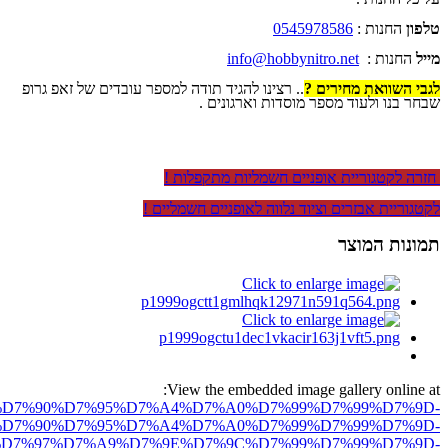
טלפון
החנות :
0545978586
מייל
החנות :
info@hobbynitro.net
לגבי השוואת מחירים ?
.. רצינו להגיד תודה למספר עובדים של זאפ גרופ
שבחר בנו ולעוד מספר מוסדות וארגונים .
חזרה לקטגוריית אופניים חשמליות מתקפלות !
לקטגוריית אבזרים וציוד נלווה לאופניים חשמליים !
תמונות המוצר
View the embedded image gallery online at:
ro.net/%D7%90%D7%95%D7%A4%D7%A0%D7%99%D7%99%D7%9D-
D7%90%D7%95%D7%A4%D7%A0%D7%99%D7%99%D7%9D-
D7%97%D7%A9%D7%9E%D7%9C%D7%99%D7%99%D7%9D-