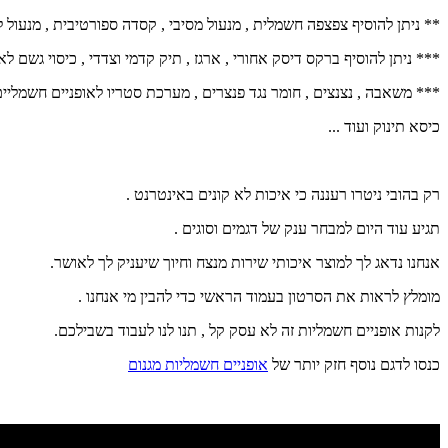
** ניתן להוסיף צפצפה חשמלית , מנעול מסיבי , קסדה ספורטיבית , מנעול ל
*** ניתן להוסיף ברקס דיסק אחורי , ארגז , תיק קדמי וצדדי , כיסוי גשם לא
*** משאבה , נצנצים , חומר נגד פנצרים , מערכת סטריו לאופניים חשמליים
כיסא תינוק ועוד ...
רק בהובי ניטרו רעננה כי איכות לא קונים באינטרנט .
תגיע עוד היום למבחר ענק של דגמים וסוגים .
אנחנו נדאג לך למוצר איכותי שירות מנצח וחיוך שיעניק לך לאושר.
מומלץ לראות את הסרטון בעמוד הראשי כדי להבין מי אנחנו .
לקנות אופניים חשמליות זה לא עסק קל , תנו לנו לעבוד בשבילכם.
כנסו לדגם נוסף חזק יותר של
אופניים חשמליות מגנום