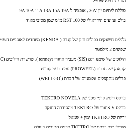
מנוע 250W 8FUN
סוללת ליתיום יון 36V , אופציה ל 9A 10A 11A 13A 15A 19A
בולם זעזועים הידראולי של RST 100 מ"מ שמן מסיבי מאוד
גלגלים חישוקים כפולים חזק של קנדה ( KENDA) מיוחדים לאופניים חשמליים , צמיגים של SCHWALBE BIG APPLE .
שפיצים 2 מילמטר
הילוכים של שימנו דגם (SIS) מעביר אחורי (torrney ), שרשרת הילוכים (K.M.C) פלדה מגולבנת חזקה במיוחד
קראנק של חברת (PROWEEL) עמיד בפני קורוזיה
פדלים מתקפלים אלומניום של חברת ( ׂWELLGOׁׁׁׁׂׂׂׂ)
ברקס דיסק קדמי מכני של TEKTRO NOVELA
ברקס V אחורי של TEKTRO מהסידרה החזקה
ידיות של TKETRO ימין + שמאל
מובילי כבל ברקס של TKETRO לבנים הטובים בעולם