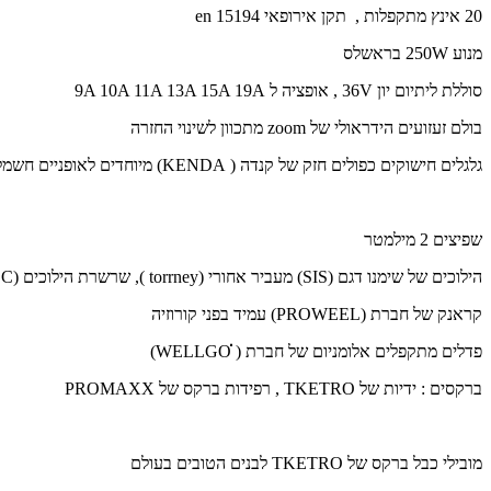
20 אינץ מתקפלות , תקן אירופאי en 15194
מנוע 250W בראשלס
סוללת ליתיום יון 36V , אופציה ל 9A 10A 11A 13A 15A 19A
בולם זעזועים הידראולי של zoom מתכוון לשינוי החזרה
גלגלים חישוקים כפולים חזק של קנדה ( KENDA) מיוחדים לאופניים חשמליים
שפיצים 2 מילמטר
הילוכים של שימנו דגם (SIS) מעביר אחורי (torrney ), שרשרת הילוכים (K.M.C) פלדה מגולבנת חזקה במיוחד
קראנק של חברת (PROWEEL) עמיד בפני קורוזיה
פדלים מתקפלים אלומניום של חברת ( ׂWELLGOׁׁׁׁׂׂׂׂ)
ברקסים : ידיות של TKETRO , רפידות ברקס של PROMAXX
מובילי כבל ברקס של TKETRO לבנים הטובים בעולם