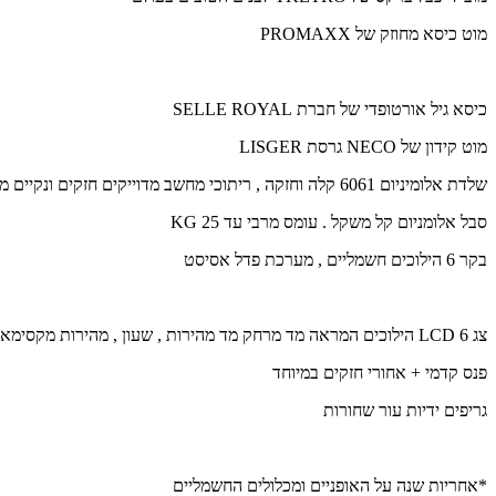
מוט כיסא מחוזק של PROMAXX
כיסא גיל אורטופדי של חברת SELLE ROYAL
מוט קידון של NECO גרסת LISGER
שלדת אלומיניום 6061 קלה וחזקה , ריתוכי מחשב מדוייקים חזקים ונקיים מאוד.
סבל אלומניום קל משקל . עומס מרבי עד 25 KG
בקר 6 הילוכים חשמליים , מערכת פדל אסיסט
צג LCD 6 הילוכים המראה מד מרחק מד מהירות , שעון , מהירות מקסימאלית.
פנס קדמי + אחורי חזקים במיוחד
גריפים ידיות עור שחורות
*אחריות שנה על האופניים ומכלולים החשמליים