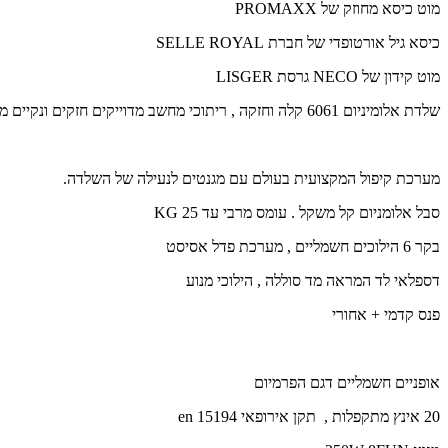
מוט כיסא מחוזק של PROMAXX
כיסא גיל אורטופדי של חברת SELLE ROYAL
מוט קידון של NECO גרסת LISGER
שלדת אלומיניום 6061 קלה וחזקה , ריתוכי מחשב מדוייקים חזקים ונקיים מאוד.
מערכת קיפול המקצועית בעולם עם מגנטים לנעילה של השלדה.
סבל אלומניום קל משקל . עומס מרבי עד 25 KG
בקר 6 הילוכים חשמליים , מערכת פדל אסיסט
דספלאי לד המראה מד סוללה , הילוכי מנוע
פנס קדמי + אחורי
אופניים חשמליים
דגם הפרמיום
20 אינץ מתקפלות , תקן אירופאי en 15194