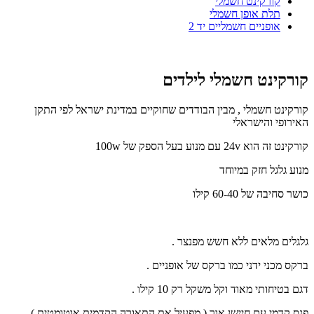
קורקינט חשמלי
תלת אופן חשמלי
אופניים חשמליים יד 2
קורקינט חשמלי לילדים
קורקינט חשמלי , מבין הבודדים שחוקיים במדינת ישראל לפי התקן
האירופי והישראלי
קורקינט זה הוא 24v עם מנוע בעל הספק של 100w
מנוע גלגל חזק במיוחד
כושר סחיבה של 60-40 קילו
גלגלים מלאים ללא חשש מפנצר .
ברקס מכני ידני כמו ברקס של אופניים .
דגם בטיחותי מאוד וקל משקל רק 10 קילו .
פנס קדמי עם חיישן אור ( מפעיל את התאורה הקדמית אוטומטית ) .