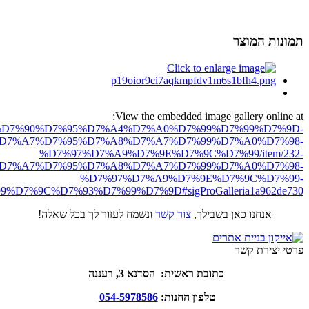
תמונות המוצר
View the embedded image gallery online at:
ro.net/%D7%90%D7%95%D7%A4%D7%A0%D7%99%D7%99%D7%9D-
D7%A7%D7%95%D7%A8%D7%A7%D7%99%D7%A0%D7%98-
%D7%97%D7%A9%D7%9E%D7%9C%D7%99/item/232-
D7%A7%D7%95%D7%A8%D7%A7%D7%99%D7%A0%D7%98-
%D7%97%D7%A9%D7%9E%D7%9C%D7%99-
%D7%9C%D7%93%D7%99%D7%9D#sigProGalleria1a962de730
אנחנו כאן בשבילך,
צור קשר
ונשמח לעזור לך בכל שאלה!
פרטי יצירת קשר
כתובת ראשית: הסדנא 3, רעננה
טלפון החנות:
054-5978586