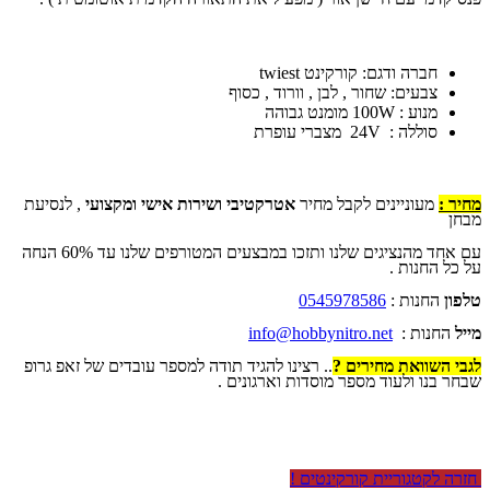
חברה ודגם: קורקינט twiest
צבעים: שחור , לבן , וורוד , כסוף
מנוע : 100W מומנט גבוהה
סוללה : 24V מצברי עופרת
מחיר :
מעוניינים לקבל מחיר
אטרקטיבי ושירות אישי ומקצועי
, לנסיעת
מבחן
עם אחד מהנציגים שלנו ותזכו במבצעים המטורפים שלנו עד 60% הנחה
על כל החנות .
טלפון
החנות :
0545978586
מייל
החנות :
info@hobbynitro.net
לגבי השוואת מחירים ?
.. רצינו להגיד תודה למספר עובדים של זאפ גרופ
שבחר בנו ולעוד מספר מוסדות וארגונים .
חזרה לקטגוריית קורקינטים !