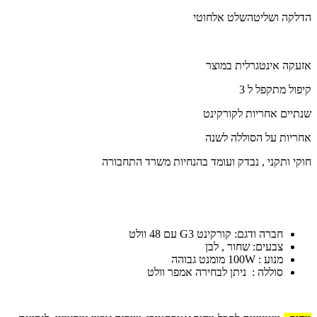
הדלקה ושליטהשלט אלחוטי
אזעקה אינטגרלית במוצר
קיפול מתקפל ל 3
שנתיים אחריות לקורקינט
אחריות על הסוללה לשנה
חוקי ותקני , נבדק ועומד בהנחיות משרד התחבורה
חברה ודגם: קורקינט G3 עם 48 וולט
צבעים: שחור , לבן
מנוע : 100W מומנט גבוהה
סוללה : ניתן לבחירה אמפר וולט