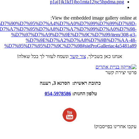
View the embedded image gallery online at:
ro.net/%D7%90%D7%95%D7%A4%D7%A0%D7%99%D7%99%D7%9D-
D7%A7%D7%95%D7%A8%D7%A7%D7%99%D7%A0%D7%98-
%D7%97%D7%A9%D7%9E%D7%9C%D7%99/item/308-g3-
%D7%9E%D7%A2%D7%A8%D7%9B%D7%AA-48-
%D7%95%D7%95%D7%9C%D7%98#sigProGalleriac4a5481a89
אנחנו כאן בשבילך,
צור קשר
ונשמח לעזור לך בכל שאלה!
פרטי יצירת קשר
כתובת ראשית: הסדנא 3, רעננה
טלפון החנות:
054-5978586
עקבו אחרינו בפייסבוק!