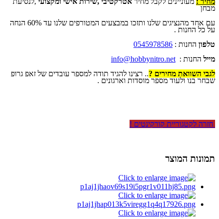
מחיר :
מעוניינים לקבל מחיר
אטרקטיבי ,שירות אישי ומקצועי
,לנסיעת
מבחן
עם אחד מהנציגים שלנו ותזכו במבצעים המטורפים שלנו עד 60% הנחה
על כל החנות .
טלפון
החנות :
0545978586
מייל
החנות :
info@hobbynitro.net
לגבי השוואת מחירים ?
.. רצינו להגיד תודה למספר עובדים של זאפ גרופ
שבחר בנו ולעוד מספר מוסדות וארגונים .
חזרה לקטגוריית קורקינטים !
תמונות המוצר