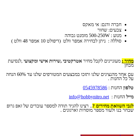
חברה ודגם: אי מאקס
צבעים: שחור
מנוע : 500-250W מומנט גבוהה
סוללה : ניתן לבחירה אמפר וולט (דיפולט 10 אמפר 48 וולט )
מחיר :
מעוניינים לקבל מחיר
אטרקטיבי ,שירות אישי ומקצועי
,לנסיעת
מבחן
עם אחד מהנציגים שלנו ותזכו במבצעים המטורפים שלנו עד 60% הנחה
על כל החנות .
טלפון
החנות :
0545978586
מייל
החנות :
info@hobbynitro.net
לגבי השוואת מחירים ?
.. רצינו להגיד תודה למספר עובדים של זאפ גרופ
שבחר בנו ולעוד מספר מוסדות וארגונים .