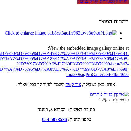
חזרה לקטגוריית קורקינטים !
תמונות המוצר
View the embedded image gallery online at:
ro.net/%D7%90%D7%95%D7%A4%D7%A0%D7%99%D7%99%D7%9D-
D7%A7%D7%95%D7%A8%D7%A7%D7%99%D7%A0%D7%98-
%D7%97%D7%A9%D7%9E%D7%9C%D7%99/item/347-
D7%A7%D7%95%D7%A8%D7%A7%D7%99%D7%A0%D7%98-
imaxx#sigProGalleria8f04bd469c
אנחנו כאן בשבילך,
צור קשר
ונשמח לעזור לך בכל שאלה!
פרטי יצירת קשר
כתובת ראשית: הסדנא 3, רעננה
טלפון החנות:
054-5978586