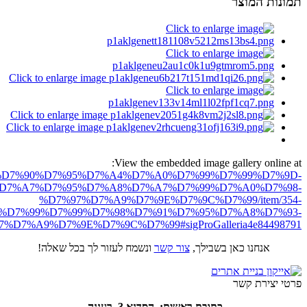
תמונות המוצר
View the embedded image gallery online at:
ro.net/%D7%90%D7%95%D7%A4%D7%A0%D7%99%D7%99%D7%9D-
D7%A7%D7%95%D7%A8%D7%A7%D7%99%D7%A0%D7%98-
%D7%97%D7%A9%D7%9E%D7%9C%D7%99/item/354-
%D7%99%D7%99%D7%98%D7%91%D7%95%D7%A8%D7%93-
%D7%A9%D7%9E%D7%9C%D7%99#sigProGalleria4e84498791
אנחנו כאן בשבילך,
צור קשר
ונשמח לעזור לך בכל שאלה!
פרטי יצירת קשר
כתובת ראשית: הסדנא 3, רעננה