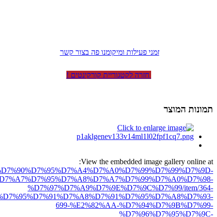
זמני פעילות ומיקומנו פה בצור קשר
חזרה לקטגוריית קורקינטים !
תמונות המוצר
View the embedded image gallery online at:
ro.net/%D7%90%D7%95%D7%A4%D7%A0%D7%99%D7%99%D7%9D-
D7%A7%D7%95%D7%A8%D7%A7%D7%99%D7%A0%D7%98-
%D7%97%D7%A9%D7%9E%D7%9C%D7%99/item/364-
%D7%95%D7%91%D7%A8%D7%91%D7%95%D7%A8%D7%93-
699-%E2%82%AA-%D7%94%D7%9B%D7%99-
%D7%96%D7%95%D7%9C-