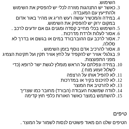
השימוש.
כאשר יש התנהגות מוזרה לכלי יש להפסיק את השימוש
ולהתייעץ עם המעבדה .
במידה והמכשיר עושה רעש חריג או מהיר באור אדום
במקום ירוק יש להפסיק את השימוש.
השימוש בכלי מחייב קסדה ומגנים גם אם יודעים לרכב .
אסור לעלות ולרדת מדרכות .
אסור לרכב עם ההוברבורד במים או בגשם או בדרך לא
סלולה.
אסור להרכיב אדם נוסף בזמן השימוש .
בגלגלי אוויר יש להקפיד על לחץ אוויר תקין ועל תקינות הצמיג
מפני התפוצצות.
במידה ונפלתם על הראש מומלץ לגשת ישר לרופא (כדי
לשלול זעזוע מוח ).
לא להפיל אותו על הרצפה
לא להיכנס בקיר או במדרכות
לא להרטיב את המוצר
לוודה שמשטח העבודה (הבורד) מחובר כמו שצריך
להשתמש במוצר כאשר האורות כלפי חוץ קדימה
טיפים
הטיפים שלנו הם מאוד פשוטים לנסות לשמור על המוצר .