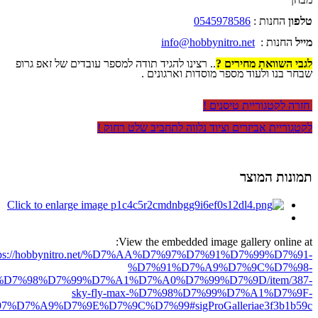
טלפון
החנות :
0545978586
מייל
החנות :
info@hobbynitro.net
לגבי השוואת מחירים ?
.. רצינו להגיד תודה למספר עובדים של זאפ גרופ
שבחר בנו ולעוד מספר מוסדות וארגונים .
חזרה לקטגוריית טיסנים !
לקטגוריית אביזרים וציוד נלווה לתחביב שלט רחוק !
תמונות המוצר
View the embedded image gallery online at:
tps://hobbynitro.net/%D7%AA%D7%97%D7%91%D7%99%D7%91-
%D7%91%D7%A9%D7%9C%D7%98-
D7%98%D7%99%D7%A1%D7%A0%D7%99%D7%9D/item/387-
sky-fly-max-%D7%98%D7%99%D7%A1%D7%9F-
7%D7%A9%D7%9E%D7%9C%D7%99#sigProGalleriae3f3b1b59c