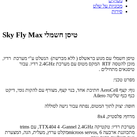
מסוקים
מכוניות על שלט
סירות
Sky Fly Max טיסן חשמלי
טיסן חשמלי עם מנוע בראשלס ( ללא מברשת) הנשלט ע"י מערכת רדיו,
מוכן להטסה RTF המקס מטוס עם מערכת 2.4GHz רדיו. עבור
טיסנאים מתחילים .
מפרט טכני:
גוף: קצף AeroCell חתיכת אחד, בנוי קצף, מצורף עם להקות גומי, דיקט
כנף כנף שליטה Ailero
חופה: יצוק לתוך המטוס, נפתח עבור גישה לסוללה
מדחף: פלסטיק, 8x4
מערכת רדיו: טקטיקה TTX404 4 -Gannel 2.4GHz, עם trims
מתכווננת ארבעה microos servos, 6מקלט ערוץ, מעלית, הגה, המצערת