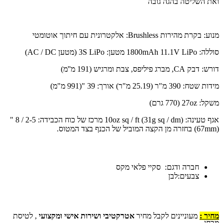
ואת השליטה בהגה גובה
מנוע: בקרת מהירות Brushless: אלקטרונית עם חיתוך אוטומטי
סוללה: 1800mAh 11.1V LiPo מטען: 3S LiPo (מטען AC / DC)
דורש: דבק CA, מברג פיליפס, צבת ומרגיש (191 מ''מ)
מידות שטח: 390 מ"ר (25.19 מ"ר) אורך: 39 "(991 מ"מ)
משקל: 27oz (770 גרם)
אגף טעינה: 10oz sq / ft (31g sq / dm) מרכז של כוח הכבידה: 2-5 / 8 "
(67mm) בחזרה מן הקצה המוביל של הכנף בצד המטוס.
חברה ודגם: סקיי פלאי מקס
צבעים:לבן
מחיר :
מעוניינים לקבל מחיר
אטרקטיבי ושירות אישי ומקצועי
, לטיסת
מבחן