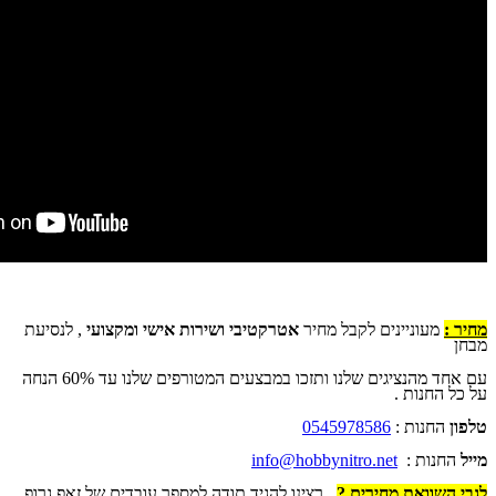
מחיר :
מעוניינים לקבל מחיר
אטרקטיבי ושירות אישי ומקצועי
, לנסיעת
מבחן
עם אחד מהנציגים שלנו ותזכו במבצעים המטורפים שלנו עד 60% הנחה
על כל החנות .
טלפון
החנות :
0545978586
מייל
החנות :
info@hobbynitro.net
לגבי השוואת מחירים ?
.. רצינו להגיד תודה למספר עובדים של זאפ גרופ