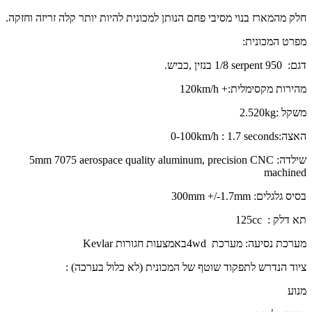
חלק מהמארז בנוי מסיבי פחם הנותן למכונית להיות יותר קלה זריזה וחזקה.
מפרט המכונית:
דגם:
serpent 950
1/8 בנזין ,כביש.
מהירות מקסימלית:
120km/h +
משקל :
2.520kg
האצה:
0-100km/h : 1.7 seconds
שילדה:
5mm 7075 aerospace quality aluminum, precision CNC
machined
בסיס גלגלים:
300mm +/-1.7mm
תא דלק :
125cc
מערכת נסיעה: מערכת
4wd
באמצעות חגורות
Kevlar
ציוד הנדרש לתפקוד שוטף של המכונית (לא כלול בערכה) :
מנוע