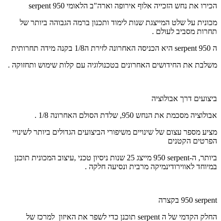
הכירו את נחש הזכייה אלוף אירופה וארה"ב הלאומי
serpent 950
מכונית על שלט המייצגת שנות לימוד ותכנון ברמה הגבוהה ביותר של
תחרות מסביב לעולם .
ה
serpent 950
היא הכניסה האחרונה לזירת ה1/8 בקנה מידה תחרותית
משלבת את החידושים האחרונים בטכנולוגיה עם קלות שימוש ותחזוקה .
ביצועים דרך אבולוציה
אבולוציה מסכמת את הנחש 950, שלדת הסולם האחרונה 1/8 .
מציע מספר עצום של שינויים משיפורי הביצועים הגדולים ביותר לשינויי
הפרטים הקטנים
ביותר, ה
serpent-
950 מייצג 25 שנות ניסיון טכני ,עיצוב המכונית תוכנן
במיוחד לאווירודינמיקה מרבית ונסיעה חלקה .
serpent
950 בקצרה
החלק הקדמי של ה
serpent
תוכנן כדי לשפר את האיזון למרכז של