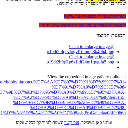
שבחר בנו ולעוד מספר מוסדות וארגונים .
חזרה לקטגוריית ממכוניות על שלט !
לקטגוריית אביזרים וציוד נלווה לתחביב שלט רחוק !
תמונות המוצר
View the embedded image gallery online at:
tps://hobbynitro.net/%D7%AA%D7%97%D7%91%D7%99%D7%91-
%D7%91%D7%A9%D7%9C%D7%98-
D7%9E%D7%9B%D7%95%D7%A0%D7%99%D7%95%D7%AA-
%D7%A2%D7%9C-%D7%A9%D7%9C%D7%98/item/155-
%D7%9E%D7%9B%D7%95%D7%A0%D7%99%D7%AA-
%D7%A2%D7%9C-%D7%A9%D7%9C%D7%98-
%D7%A8%D7%A4%D7%A0%D7%98#sigProGalleriaa08ffc966b
אנחנו כאן בשבילך,
צור קשר
ונשמח לעזור לך בכל שאלה!