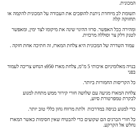
המכונית.
תשומת לב מיוחדת ניתנת להופכים את העבודה על המכונית להקמה או
תחזוקה קלה
ומהירה ככל האפשר. סרוו ההיגוי שינה את מיקומו לצד ימין, ומאפשר
לטנק דלק צר וסוללה מרכזית.
עמוד השדרה של המכונית היא צלחת המארז, זה חתיכה אחת חזקה .
בנויה מאלומיניום איכותי 5 מ"מ, צלחת מארז 950
s
הנחש צריכה לעמוד
בפני
כל הקריסות החמורות ביותר.
צלחת המארז מגיעה עם שלושה חורי קירור ממש מתחת למנוע
לבקרת טמפרטורת סיוע,
כדי למנוע כניסה במדרכות ולתת מרווח גחון כללי טוב יותר.
כל חורי הברגים הם שקועים כדי להבטיח שאין חסימות כאשר המארז
נחלש אל הקרקע.