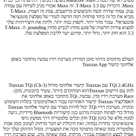
פשוט לא יעזו לנסות. Hardcore Nitro מפלצת ממשיך להתפתח וכך גם T-
Maxx. היכרות עם T-Maxx 3.3. זה Maxx אכזרי מגיב לשיחה עם עמדה
ענק; עמוד שדרה קשה והביצועים מרושעים, צמיג זה הצמיג. T-Maxx
מביא את כל זה ביחד פותחת רמה חדשה לגמרי של מפלצת פוטנציאל
פוטנציאלי. עבור מהר יותר, לקפוץ גבוה יותר, ולתת את היצירתיות שלך
למצוא צורות חדשות של פוגע מחוץ לכביש מחוץ pounding. ה- T-Maxx
3.3 הוא חזק יותר, גדול יותר, ומייגע ישר לליבת המפלצת שלו.
העולם מתקדם ביותר מוכן המירוץ מערכת רדיו עכשיו מתחבר באופן
אלחוטי קישור Traxxas App
TQi 2.4GHz עם Traxxas קישור אלחוטי מודול (3-Ch) Traxxas TQi
לזווג עם היישום Traxxasהוא המתקדם ביותר, עשיר בתכונות, מוכן-
Race מערכת רדיו זמין. עכשיו, TQi מתחבר באופן אלחוטי את
האפלקציה Traxxas קישור האחרונה עבור האולטימטיבי בקלות השימוש
ובקרה. מערכת רדיו TQi יכול להיות מצויד עם קישור אלחוטי Traxxas
מודול כדי לפתוח תכונות מרגש כגון קישוריות Bluetooth מיידיות, גישה
למגוון מלא של כוונון TQi חזק וכלים טלמטריה דרך ממשק גרפי
אינטואיטיבי בחדות גבוהה; ואת היכולת יש חבר מרחוק לעקוב בזמן אמת
טלמטריה בזמן שאתה מתמקד מכה את המצערת. מנהל ההתקן שלך יכול
אפילו לבצע התאמות עבורך, מרחוק, בזמן שאתה נוהג. שום מערכת רדיו