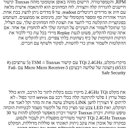
RPM, והטמפרטורה. היישום מזהה באופן אוטומטי מזהה Traxxas קישור
חיישנים להגדרה קלה ותצורה. לוח המחוונים הוא להתאמה אישית מלאה
עם חיוג או מדידים דיגיטליים readout. עד 9 מדדים ניתן להציג בבת אחת.
הגדר אזהרות סף ומספר מקסימלי של יומן, מינימום או ממוצעים. השתמש
בפונקציית ההקלטה כדי לתעד את תצוגת לוח המחוונים שלך, עם הצליל,
כך שתוכל לשמור את העיניים על הנהיגה שלך ולא להחמיץ אף אחד. אם
אתה שוכח להקליט, פשוט לגעת Replay מיידי בכל עת כדי ללכוד את
הדקות הקודמות של כיף ניצחונות בלתי צפויים. ניתן להקליט את
ההקלטות ולשמור אותן כדי להשוות, לסקור ולשתף עם חברים.
מיקרו-מקלט, TQi 2.4GHz עם קישור Traxxas ו- TSM (5 ערוצים) (#
6533) (תצוגה של שלושה רבעים) 5-Micro Micro Receiver עם Fail-
Safe Security
את מקלט 2.4GHz TQi מיקרו נכנס בקלות לתוך כל הרכב, והוא כולל
כפול ערוץ 1 פלטי להתקנה קלה בכלי רכב עם servos היגוי כפול - לא
לרתום Y הצורך! לחצן LINK משולב עושה את זה מהר וקל לאגד את
המקלט, ואת LED צבע שני מציין כוח על ולקשור מעמד לבטיחות הוכחה
טיפש ונוחות. זיכרון Traxxas קישור זיכרון מאפשר למקלט לזהות עד 30
TQi 2.4GHz Traxxas קישור משדרים מופעלת רק לעבור ולנסוע.
במקרה של אובדן אות עקב ניתוק תאונתי או סוללות מדוללות, המקלט