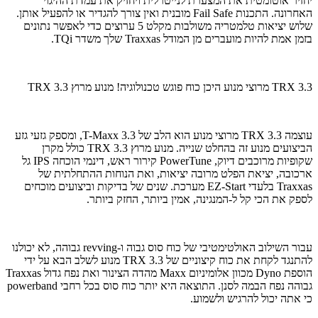
יחזיר אוטומטית את המצערת לנייטרלית ויחזיק את עמדת ההיגוי
האחרונה. התכנות Fail Safe מובנית ואין צורך להגדיר או להפעיל אותן.
שלוש יציאות טלמטריה משולבות מקלט 5 ערוצים כדי לאפשר נתונים
בזמן אמת להיות מועברים מן המודל Traxxas שלך משדר TQi.
TRX 3.3 מרוצי מנוע היכן כוח פוגש טכנולוגיה! מנוע מרוץ TRX 3.3
עוצמה TRX 3.3 מרוצי מנוע הוא הלב של T-Maxx 3.3, ומספק גזעי גזע
הביצועים מנוע זה בהחלט שנייה. מנוע מרוץ TRX 3.3 כולל מקרן
שקופיות מרוכבים דיוק, PowerTune קירור ראש, דינמי הוכחה IPS גל
ארכובה, יציאת הפלט מרובה יציאות, ואת הנוחות ההתחלתית של
Traxxas בלעדי EZ-Start מערכת. שנים של בדיקות וביצועים מוכחים
לספק את הכי קל ל-המנגינה, אמין ביותר, החזק ביותר.
עבור השילוב האולטימטיבי של כוח סוס גבוה ו-revving גבוהה, לא יכולנו
להתנגד לקחת את כוח קיצוניים של TRX 3.3 מנוע לשלב הבא על ידי
הוספת Dyno מכוון אלומיניום Maxx מהדה הצינור ואת נפח גדול Traxxas
גבוהה נפח הבמה לסנן. התוצאה היא יותר כוח סוס בכל רחבי powerband
כי אתה יכול להרגיש ולשמוע.