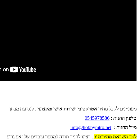
מעוניינים לקבל מחיר
אטרקטיבי ושירות אישי ומקצועי
, לנסיעת מבחן
טלפון
החנות :
0545978586
מייל
החנות :
info@hobbynitro.net
לגבי השוואת מחירים ?
.. רצינו להגיד תודה למספר עובדים של זאפ גרופ