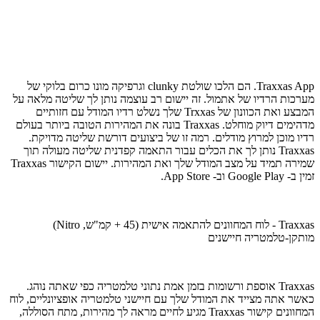
Traxxas App. הם הלכו שולטת clunky וגרפיקה מונו כרום בלוקי של
מערכות הרדיו של אתמול. זה יישום רב עוצמה נותן לך שליטה מלאה על
המבצע ואת הכוונון של Trxxas שלך נשלט רדיו המודל עם חזותיים
מדהימים דיוק מוחלט. Traxxas בונה את המהירות הטובה ביותר בעולם
רדיו מוכן למרוץ מודלים. רמה זו של ביצועים דורשת שליטה מדויקת.
Traxxas נותן לך את הכלים עבור התאמה קפדנית שליטה מעולה תוך
שמירה תמיד על מצב המודל שלך ואת המהירות. יישום הקישור Traxxas
זמין ב- Google Play וב- App Store.
Traxxas - לוח המחוונים להתאמה אישית (45 + קמ"ש, Nitro)
מותקן-טלמטריה חיישנים
Traxxas אוספת ורשומות בזמן אמת נתוני טלמטריה כפי שאתה נוהג.
כאשר אתה מצייד את המודל שלך עם חיישני טלמטריה אופציונליים, לוח
המחוונים קישור Traxxas מגיע לחיים מראה לך מהירות, מתח הסוללה,