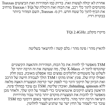
אחרת לא יכולה לעשות זאת. בדיוק כמו המהירות ואת הביצועים Traxxas
מהנדסים לתוך כלי רכב, את הכוח ואת היכולת של TQi ו Traxxas מרחיב
את הכיף לתוך כל שטח חדש. רק מ- Traxxas, השם המהיר ביותר
בבקרת רדיו.
מיקרו מקלט, TQi 2.4GHz
להאיץ מהר / פינה מהר / בלם קשה / להישאר בשליטה
TSM מאפשר לך לחוות את כל הכוח, המהירות וההאצה הקיצוניים
שהונדסו לתוך ה- X-Maxx שלך, מה שעושה את זה הרבה יותר קל
לשלוט על משטחים חלקלקים נפוצים כמו אספלט מאובק, בטון חלק
ואפילו קרח שלג. פונץ 'אותו מהקו ו TSM הולך לעבודה חישה של הרכב
ואת הכיוון של תיקוני היגוי כדי לספק ישר קדימה המצערת האצה מלאה
ללא fishtailing, spinouts, ואובדן שליטה. TSM גם עובד במהלך פינה,
הראשון ביצוע תיקונים אינטואיטיבי כדי לשמור על הקו שלך, ולאחר מכן
מאפשר לך להכות את המצערת מוקדם יותר בתור עבור מהירויות
היציאה הרבה יותר מהר. בלימה הוא השתפר באופן דרמטי כמו TSM
עובד כדי לשמור על החץ ישר עד שתגיע לעצור לחלוטין.