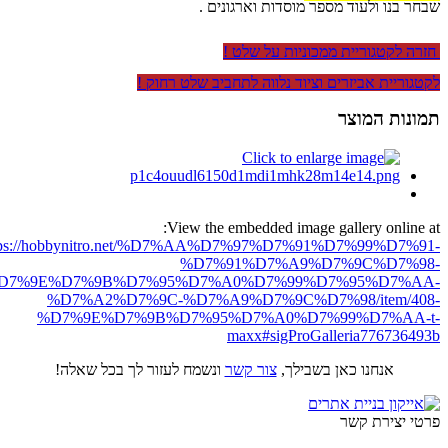
שבחר בנו ולעוד מספר מוסדות וארגונים .
חזרה לקטגוריית ממכוניות על שלט !
לקטגוריית אביזרים וציוד נלווה לתחביב שלט רחוק !
תמונות המוצר
View the embedded image gallery online at:
tps://hobbynitro.net/%D7%AA%D7%97%D7%91%D7%99%D7%91-
%D7%91%D7%A9%D7%9C%D7%98-
D7%9E%D7%9B%D7%95%D7%A0%D7%99%D7%95%D7%AA-
%D7%A2%D7%9C-%D7%A9%D7%9C%D7%98/item/408-
%D7%9E%D7%9B%D7%95%D7%A0%D7%99%D7%AA-t-
maxx#sigProGalleria776736493b
אנחנו כאן בשבילך,
צור קשר
ונשמח לעזור לך בכל שאלה!
פרטי יצירת קשר