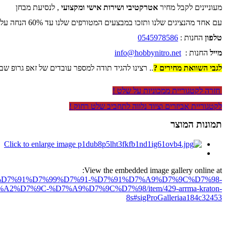
מעוניינים לקבל מחיר
אטרקטיבי ושירות אישי ומקצועי
, לנסיעת מבחן
עם אחד מהנציגים שלנו ותזכו במבצעים המטורפים שלנו עד 60% הנחה על כל החנות .
טלפון
החנות :
0545978586
מייל
החנות :
info@hobbynitro.net
לגבי השוואת מחירים ?
.. רצינו להגיד תודה למספר עובדים של זאפ גרופ שב
חזרה לקטגוריית ממכוניות על שלט !
לקטגוריית אביזרים וציוד נלווה לתחביב שלט רחוק !
תמונות המוצר
View the embedded image gallery online at:
D7%97%D7%91%D7%99%D7%91-%D7%91%D7%A9%D7%9C%D7%98-
%9C-%D7%A9%D7%9C%D7%98/item/429-arrma-kraton-
8s#sigProGalleriaa184c32453