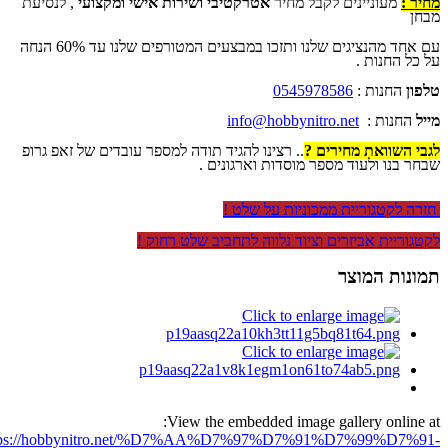
מחיר :
מעוניינים לקבל מחיר
אטרקטיבי ושירות אישי ומקצועי
, לנסיעת
מבחן
עם אחד מהנציגים שלנו ותזכו במבצעים המטורפים שלנו עד 60% הנחה
על כל החנות .
טלפון
החנות :
0545978586
מייל
החנות :
info@hobbynitro.net
לגבי השוואת מחירים ?
.. רצינו להגיד תודה למספר עובדים של זאפ גרופ
שבחר בנו ולעוד מספר מוסדות וארגונים .
חזרה לקטגוריית ממכוניות על שלט !
לקטגוריית אביזרים וציוד נלווה לתחביב שלט רחוק !
תמונות המוצר
View the embedded image gallery online at:
tps://hobbynitro.net/%D7%AA%D7%97%D7%91%D7%99%D7%91-