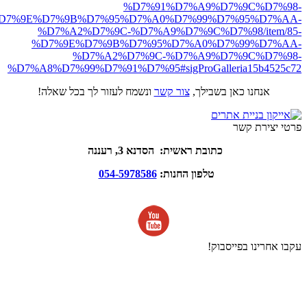
%D7%91%D7%A9%D7%9C%D7%98-
D7%9E%D7%9B%D7%95%D7%A0%D7%99%D7%95%D7%AA-
%D7%A2%D7%9C-%D7%A9%D7%9C%D7%98/item/85-
%D7%9E%D7%9B%D7%95%D7%A0%D7%99%D7%AA-
%D7%A2%D7%9C-%D7%A9%D7%9C%D7%98-
%D7%A8%D7%99%D7%91%D7%95#sigProGalleria15b4525c72
אנחנו כאן בשבילך,
צור קשר
ונשמח לעזור לך בכל שאלה!
פרטי יצירת קשר
כתובת ראשית: הסדנא 3, רעננה
טלפון החנות:
054-5978586
עקבו אחרינו בפייסבוק!