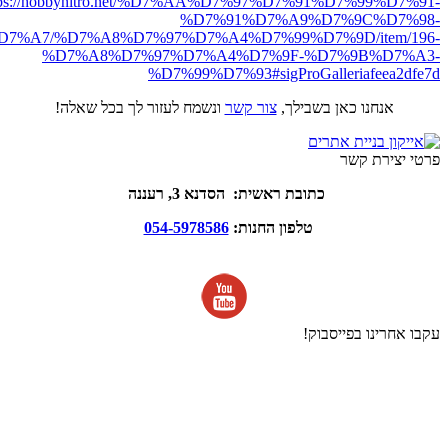
tps://hobbynitro.net/%D7%AA%D7%97%D7%91%D7%99%D7%91-
%D7%91%D7%A9%D7%9C%D7%98-
7%A7/%D7%A8%D7%97%D7%A4%D7%99%D7%9D/item/196-
%D7%A8%D7%97%D7%A4%D7%9F-%D7%9B%D7%A3-
%D7%99%D7%93#sigProGalleriafeea2dfe7d
אנחנו כאן בשבילך,
צור קשר
ונשמח לעזור לך בכל שאלה!
פרטי יצירת קשר
כתובת ראשית: הסדנא 3, רעננה
טלפון החנות:
054-5978586
עקבו אחרינו בפייסבוק!