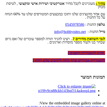
מחיר :
מעוניינים לקבל מחיר
אטרקטיבי ושירות אישי ומקצועי
, לטיסת
מבחן
עם אחד מהנציגים שלנו ותזכו במבצעים המטורפים שלנו עד 60% הנחה
על כל החנות .
טלפון
החנות :
0545978586
מייל
החנות :
info@hobbynitro.net
לגבי השוואת מחירים ?
.. רצינו להגיד תודה למספר עובדים של זאפ גרופ
שבחר בנו ולעוד מספר מוסדות וארגונים .
חזרה לקטגוריית רחפנים !
לקטגוריית אביזרים וציוד נלווה לתחביב שלט רחוק !
תמונות המוצר
View the embedded image gallery online at: