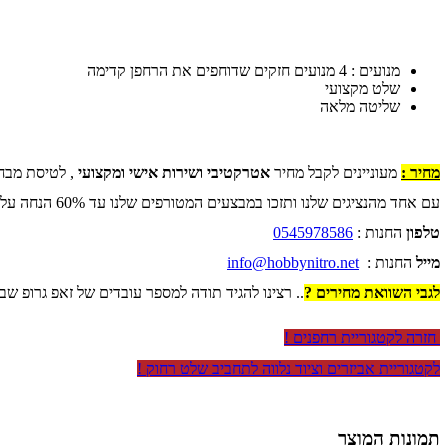
מנועים : 4 מנועים חזקים שדוחפים את הרחפן קדימה
שלט מקצועי
שליטה מלאה
מחיר :
מעוניינים לקבל מחיר
אטרקטיבי ושירות אישי ומקצועי
, לטיסת מבח
עם אחד מהנציגים שלנו ותזכו במבצעים המטורפים שלנו עד 60% הנחה על כל החנות .
טלפון
החנות :
0545978586
מייל
החנות :
info@hobbynitro.net
לגבי השוואת מחירים ?
.. רצינו להגיד תודה למספר עובדים של זאפ גרופ שב
חזרה לקטגוריית רחפנים !
לקטגוריית אביזרים וציוד נלווה לתחביב שלט רחוק !
תמונות המוצר