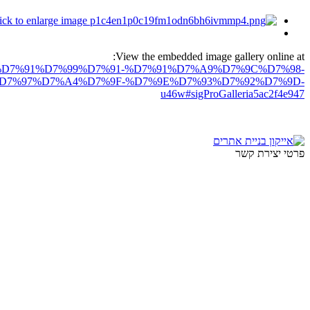
View the embedded image gallery online at:
D7%97%D7%91%D7%99%D7%91-%D7%91%D7%A9%D7%9C%D7%98-
%D7%97%D7%A4%D7%9F-%D7%9E%D7%93%D7%92%D7%9D-
u46w#sigProGalleria5ac2f4e947
פרטי יצירת קשר