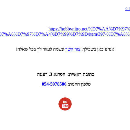
https://hobbynitro.net/%D7%AA%
7%A8%D7%97%D7%A4%D7%99%D7%9D/item/397-%D7%A8
אנחנו כאן בשבילך,
צור קשר
ונשמח לעזור לך בכל שאלה!
כתובת ראשית: הסדנא 3, רעננה
טלפון החנות:
054-5978586